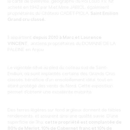
la carte de Belleyme, géographe du Roi Louis XV, fut
acheté en 1942 par M.et Mme JABIOL, également
propriétaires du Château CADET-PIOLA,
Saint Emilion
Grand cru classé.
Il appartient
depuis 2010 à Marc et Laurence
VINCENT
, anciens propriétaires du DOMAINE DE LA
PALEINE en Anjou.
Le vignoble situé au pied du coteau sud de Saint-
Emilion, où sont implantés certains des Grands Crus
classés, bénéficie d'un ensoleillement idéal, tout en
étant protégé des vents du Nord. Cette exposition
permet d'obtenir une excellente maturité.
Des terres légères sur fond argileux donnent de faibles
rendements, et assurent ainsi une qualité suivie. D'une
superficie de 3ha,
cette propriété est complantée de
80% de Merlot, 10% de Cabernet franc et 10% de