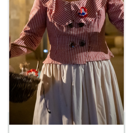
Leaflet
Château de Pasquette
Château de Pasquette
33330 SAINT-SULPICE-DE-FALEYRENS
06 87 03 37 26
chateaudepasquette@hotmail.fr
MOIS D'OUVERTURE
J
F
M
A
M
J
J
A
S
O
N
D
JOURS D'OUVERTURE
L
M
M
J
V
S
D
AM
AM
AM
AM
AM
AM
AM
PM
PM
PM
PM
PM
PM
PM
4.7 km
Copier code GPS