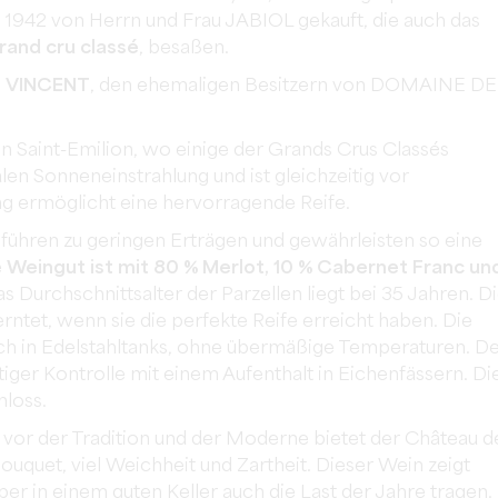
1942 von Herrn und Frau JABIOL gekauft, die auch das
rand cru classé
, besaßen.
e VINCENT
, den ehemaligen Besitzern von DOMAINE DE
Saint-Emilion, wo einige der Grands Crus Classés
ealen Sonneneinstrahlung und ist gleichzeitig vor
g ermöglicht eine hervorragende Reife.
führen zu geringen Erträgen und gewährleisten so eine
e
Weingut ist mit 80 % Merlot, 10 % Cabernet Franc un
as Durchschnittsalter der Parzellen liegt bei 35 Jahren. D
ntet, wenn sie die perfekte Reife erreicht haben. Die
ich in Edelstahltanks, ohne übermäßige Temperaturen. D
ltiger Kontrolle mit einem Aufenthalt in Eichenfässern. Di
hloss.
 vor der Tradition und der Moderne bietet der Château d
Bouquet, viel Weichheit und Zartheit. Dieser Wein zeigt
ber in einem guten Keller auch die Last der Jahre tragen.