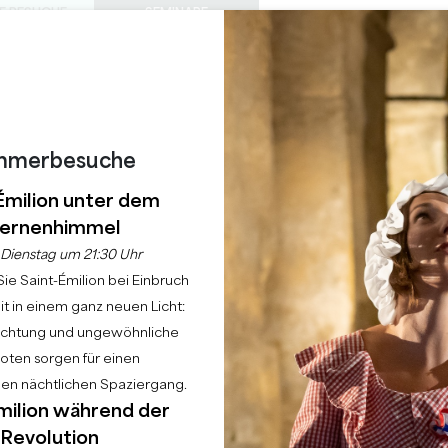
E BESUCHE
SEMINARE
Z
0
 S
DIESER
Warenkorb
Meine Auswah
SPRACHE
EIN
TAGESORDNUNG
DE
SOMMER
ZU BESUCHENDE SCHLÖSSER
LOKALE PERLEN
22 GRÜNDE FÜR DIE ZUKUNFT
REGNERISCHE TAGE
HÂTEAU DE PASQUET
mmerbesuche
Émilion unter dem
SAINT-EMILION GRAND CRU
ernenhimmel
Dienstag um 21:30 Uhr
Startseite
Wein
Château de Pasquette
ie Saint-Émilion bei Einbruch
t in einem ganz neuen Licht:
Beschreibung
Sprachen
uchtung und ungewöhnliche
ten sorgen für einen
hen nächtlichen Spaziergang.
milion während der
Revolution