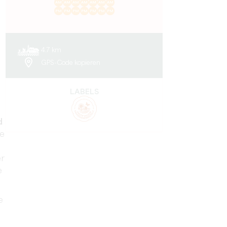
AM
AM
AM
AM
AM
AM
AM
PM
PM
PM
PM
PM
PM
PM
4.7 km
GPS-Code kopieren
LABELS
d
ie
er
e
e