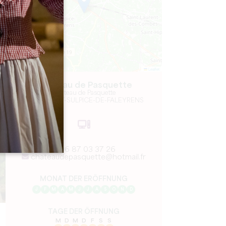
Leaflet
Château de Pasquette
Château de Pasquette
33330 SAINT-SULPICE-DE-FALEYRENS
06 87 03 37 26
chateaudepasquette@hotmail.fr
MONAT DER ERÖFFNUNG
J
F
M
A
M
J
J
A
S
O
N
D
TAGE DER ÖFFNUNG
M
D
M
D
F
S
S