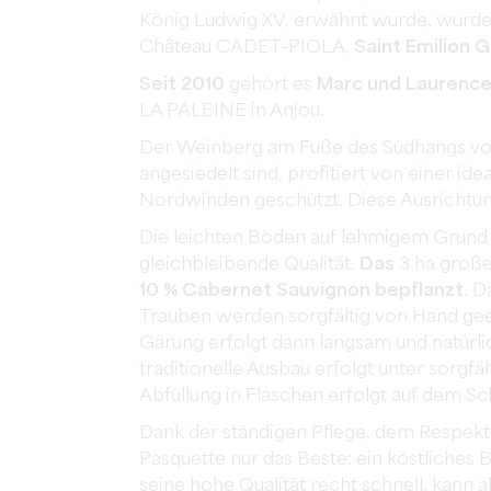
König Ludwig XV, erwähnt wurde, wurde 
Château CADET-PIOLA,
Saint Emilion G
Seit 2010
gehört es
Marc und Laurenc
LA PALEINE in Anjou.
Der Weinberg am Fuße des Südhangs von 
angesiedelt sind, profitiert von einer id
Nordwinden geschützt. Diese Ausrichtun
Die leichten Böden auf lehmigem Grund 
gleichbleibende Qualität.
Das
3 ha groß
10 % Cabernet Sauvignon bepflanzt
. D
Trauben werden sorgfältig von Hand geer
Gärung erfolgt dann langsam und natürl
traditionelle Ausbau erfolgt unter sorgfä
Abfüllung in Flaschen erfolgt auf dem Sc
Dank der ständigen Pflege, dem Respekt
Pasquette nur das Beste: ein köstliches 
seine hohe Qualität recht schnell, kann a