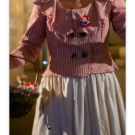
Leaflet
A partir de
10€
Château Carteau Côtes Daugay
349 Route de Carteau
33330 SAINT-EMILION
RÉSERVER
05 57 24 73 94
06 03 52 15 07
contact@vignobles-jbertrand.fr
MOIS D'OUVERTURE
J
F
M
A
M
J
J
A
S
O
N
D