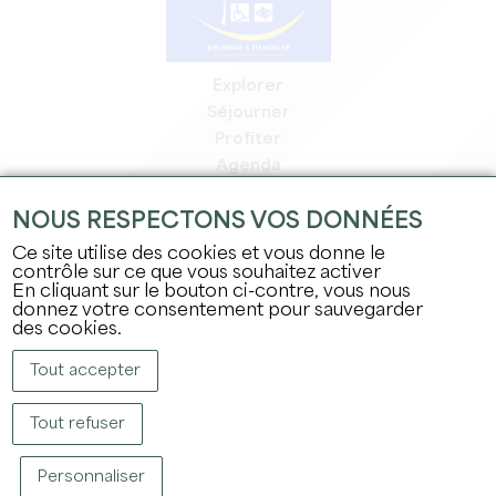
Explorer
Séjourner
Profiter
Agenda
Espace Pro
NOUS RESPECTONS VOS DONNÉES
Espace adhérents
Espace presse
Ce site utilise des cookies et vous donne le
contrôle sur ce que vous souhaitez activer
Emplois & stages
En cliquant sur le bouton ci-contre, vous nous
Mentions légales
donnez votre consentement pour sauvegarder
Politique de confidentialité
des cookies.
Tout accepter
Tout refuser
Personnaliser
COPYRIGHT © 2026 OFFICE DE TOURISME DU GRAND SAINT-ÉMILIONNAIS