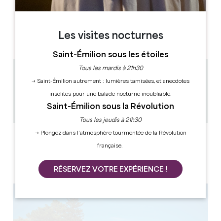
JOURS D'OUVERTURE
L
M
M
J
V
S
D
AM
AM
AM
AM
AM
AM
AM
Les visites nocturnes
PM
PM
PM
PM
PM
PM
PM
Saint-Émilion sous les étoiles
Tous les mardis à 21h30
2.3 km
→ Saint-Émilion autrement : lumières tamisées, et anecdotes
1h
insolites pour une balade nocturne inoubliable.
50
Saint-Émilion sous la Révolution
Copier code GPS
Tous les jeudis à 21h30
→ Plongez dans l’atmosphère tourmentée de la Révolution
LABELS
française.
RÉSERVEZ VOTRE EXPÉRIENCE !