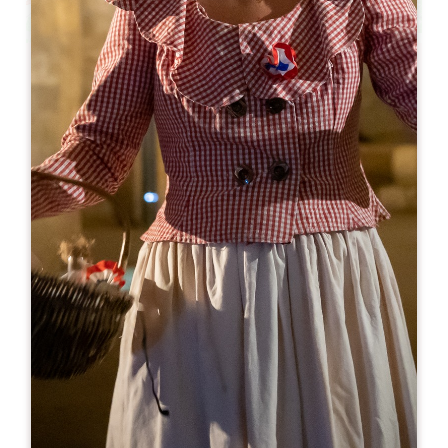
Leaflet
Ab
10€
Château Carteau Côtes Daugay
349 Route de Carteau
33330 SAINT-EMILION
05 57 24 73 94
06 03 52 15 07
contact@vignobles-jbertrand.fr
MONAT DER ERÖFFNUNG
J
F
M
A
M
J
J
A
S
O
N
D
TAGE DER ÖFFNUNG
M
D
M
D
F
S
S
AM
AM
AM
AM
AM
AM
AM