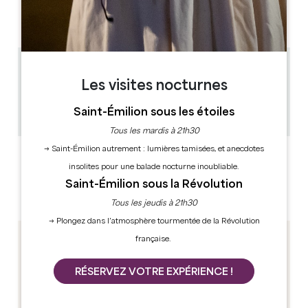
AM
AM
AM
AM
AM
AM
AM
PM
PM
PM
PM
PM
PM
PM
0.8 km
Les visites nocturnes
1h
50
Saint-Émilion sous les étoiles
Copier code GPS
Tous les mardis à 21h30
→ Saint-Émilion autrement : lumières tamisées, et anecdotes
LABELS
insolites pour une balade nocturne inoubliable.
Saint-Émilion sous la Révolution
Tous les jeudis à 21h30
→ Plongez dans l’atmosphère tourmentée de la Révolution
française.
RÉSERVEZ VOTRE EXPÉRIENCE !