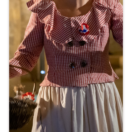
Leaflet
A partir de
7€
Château Cadet Pontet
430 avenue Jacques Goudinaud
33330 SAINT-EMILION
RÉSERVER
05 57 24 72 66
sasvignobles.merias@sfr.fr
MOIS D'OUVERTURE
J
F
M
A
M
J
J
A
S
O
N
D
JOURS D'OUVERTURE
L
M
M
J
V
S
D