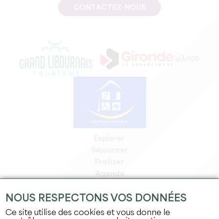
CONTACTEZ-NOUS
Explorer
Séjourner
Profiter
Agenda
Espace Pro
NOUS RESPECTONS VOS DONNÉES
Espace adhérents
Espace presse
Ce site utilise des cookies et vous donne le