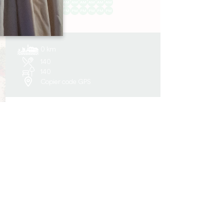
AM
AM
AM
AM
AM
AM
AM
PM
PM
PM
PM
PM
PM
PM
0 km
140
140
Copier code GPS