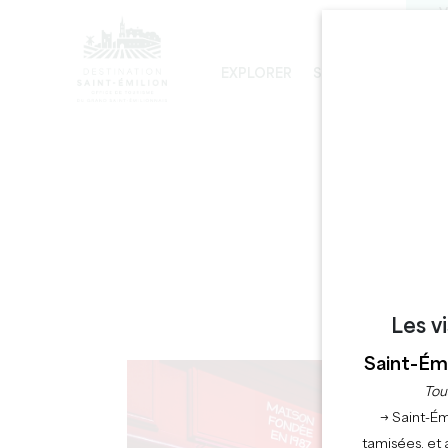
V
EXPLORER
SÉJOURNER
PRO
LES INCONTOURNABLES
DÉVELOPPEMENT DURABLE
LA VISITE DE L'ÉGLISE MONOLITHE
Les v
Saint-Émi
Tou
→ Saint-Ém
tamisées, et 