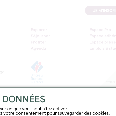
JE M'INSCR
Explorer
Espace Pro
Séjourner
Espace adhér
Profiter
Espace press
Agenda
Emplois & st
COPYRI
S DONNÉES
 sur ce que vous souhaitez activer
nez votre consentement pour sauvegarder des cookies.