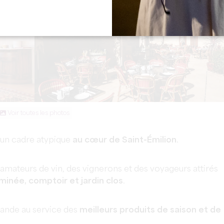
Voir toutes les photos
un cadre atypique
au cœur de Saint-Émilion
.
amateurs de vin, des vignerons et des voyageurs attirés
inée, comptoir et jardin clos
.
ande au service des
meilleurs produits de saison et de