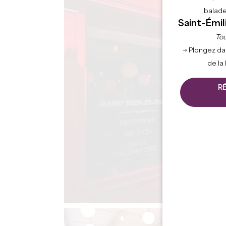
balade
Saint-Émil
Tou
→ Plongez da
de la
R