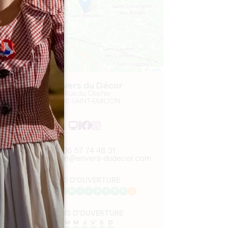
Leaflet
L'Envers du Décor
5, Rue du Clocher
33330 SAINT-EMILION
05 57 74 48 31
reservation@envers-dudecor.com
MOIS D'OUVERTURE
J
F
M
A
M
J
J
A
S
O
N
D
JOURS D'OUVERTURE
L
M
M
J
V
S
D