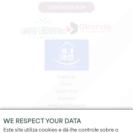
CONTACTE-NOS
Explorar
Ficar
Desfrutar
Agenda
Área profissional
Área de membros
Área de imprensa
WE RESPECT YOUR DATA
Empregos e estágios
Este site utiliza cookies e dá-lhe controle sobre o