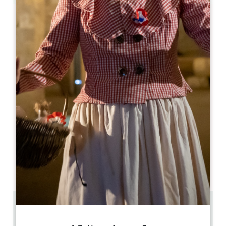
Leaflet
L'Envers du Décor
5, Rue du Clocher
33330 SAINT-EMILION
05 57 74 48 31
reservation@envers-dudecor.com
MÊS DE ABERTURA
J
F
M
A
M
J
J
A
S
O
N
D
DIAS DE ABERTURA
S
T
Q
Q
S
S
D
AM
AM
AM
AM
AM
AM
AM
PM
PM
PM
PM
PM
PM
PM
0 km
140