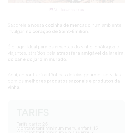
Ver todas as fotos
Saboreie a nossa
cozinha de mercado
num ambiente
invulgar,
no coração de Saint-Émilion
.
É o lugar ideal para os amantes do vinho, enólogos e
viajantes, atraídos pela
atmosfera amigável da lareira,
do bar e do jardim murado
.
Aqui, encontrará autênticas delícias gourmet servidas
com os
melhores produtos sazonais e produtos da
vinha
.
TARIFS
Tarifs carte: 26
Montant tarif minimum menu enfant: 15
Montant tarif minimum vin au verre: 7