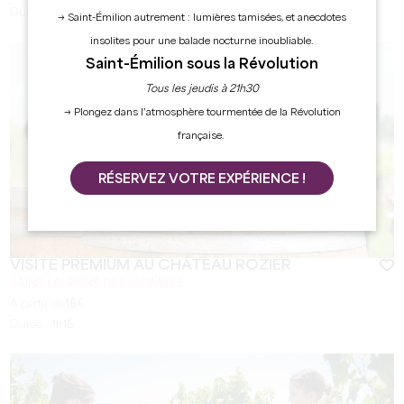
Durée :
3h
→ Saint-Émilion autrement : lumières tamisées, et anecdotes
insolites pour une balade nocturne inoubliable.
Saint-Émilion sous la Révolution
Tous les jeudis à 21h30
→ Plongez dans l’atmosphère tourmentée de la Révolution
française.
RÉSERVEZ VOTRE EXPÉRIENCE !
VISITE PREMIUM AU CHÂTEAU ROZIER
SAINT-LAURENT-DES-COMBES
A partir de
15
€
Durée :
1h15