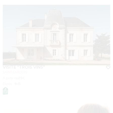
VISITE "TROIS VINS"
SAINT-EMILION
A partir de
29
€
Durée :
1h15