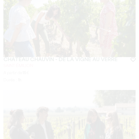
CHÂTEAU CHAUVIN - DE LA VIGNE AU VERRE
SAINT-ÉMILION
A partir de
15
€
Durée :
1h