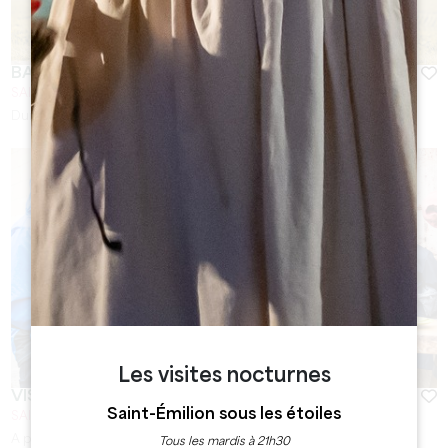
BALADES ET VISITES À MOBYLETTES VINTAGE
SAINT-EMILION
Durée :
1h30
Les visites nocturnes
VISITE ET PIQUE-NIQUE AU CHÂTEAU ROZIER
Saint-Émilion sous les étoiles
SAINT-LAURENT-DES-COMBES
A partir de
35
€
Tous les mardis à 21h30