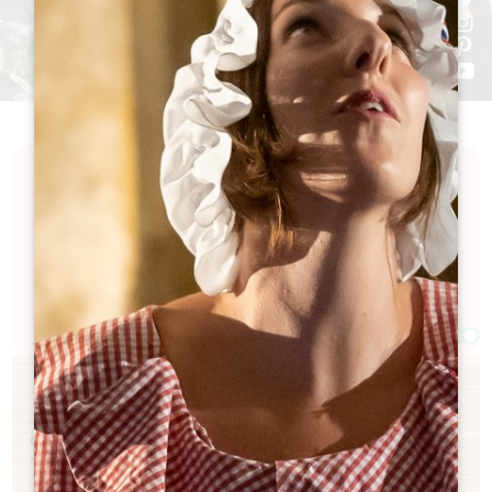
Seul, à deux, entre amis ou en famille... pour 1 heure,
1/2 journée ou une journée, le Grand Saint-
Emilionnais propose un panel d'expériences
inoubliables et enrichissantes.
Filtres 35 Résultat(s)
Afficher la carte