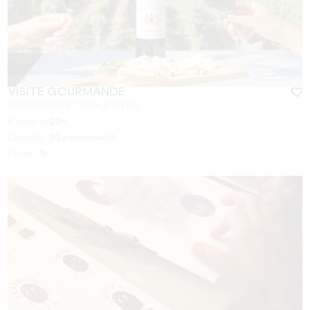
VISITE GOURMANDE
SAINT-SULPICE DE FALEYRENS
A partir de
20
€
Capacité :
20 personne(s)
Durée :
1h