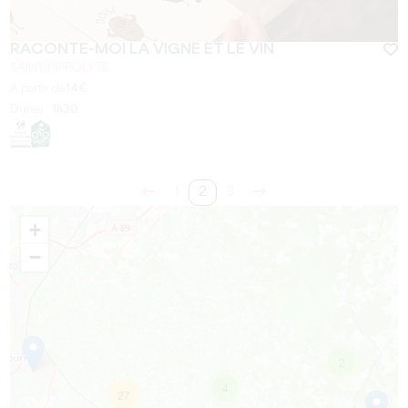
RACONTE-MOI LA VIGNE ET LE VIN
SAINT-HIPPOLYTE
A partir de
14
€
Durée :
1h30
1
2
3
+
−
2
4
27