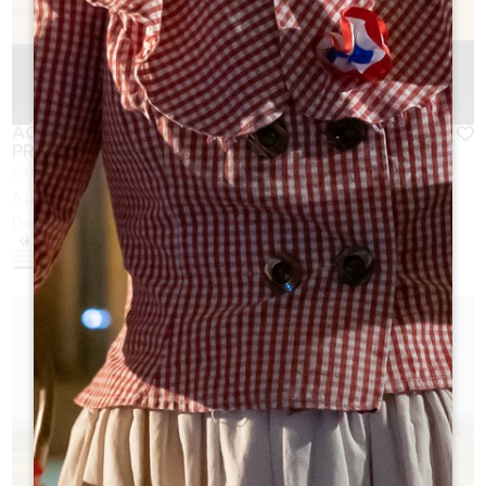
ACCORDS VINS & CHOCOLATS À L'UNION DE
PRODUCTEURS
SAINT-ÉMILION
A partir de
20
€
Durée :
1h30 / 2h