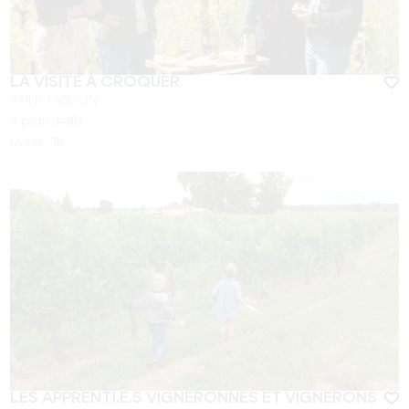
LA VISITE À CROQUER
SAINT-EMILION
A partir de
18
€
Durée :
1h
LES APPRENTI.E.S VIGNERONNES ET VIGNERONS