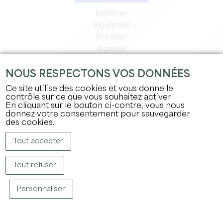
Explorer
Séjourner
Profiter
Agenda
Espace Pro
NOUS RESPECTONS VOS DONNÉES
Espace adhérents
Espace presse
Ce site utilise des cookies et vous donne le
contrôle sur ce que vous souhaitez activer
Emplois & stages
En cliquant sur le bouton ci-contre, vous nous
Mentions légales
donnez votre consentement pour sauvegarder
Politique de confidentialité
des cookies.
Tout accepter
Tout refuser
Personnaliser
COPYRIGHT © 2026 OFFICE DE TOURISME DU GRAND SAINT-ÉMILIONNAIS