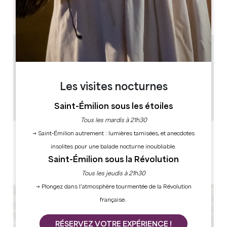
AM
AM
AM
AM
AM
AM
AM
PM
PM
PM
PM
PM
PM
PM
0.19 km
10h30 - 19h
Toutes les heures
1h
Les visites nocturnes
19
Copier code GPS
Saint-Émilion sous les étoiles
Tous les mardis à 21h30
→ Saint-Émilion autrement : lumières tamisées, et anecdotes
LABELS
insolites pour une balade nocturne inoubliable.
Saint-Émilion sous la Révolution
Tous les jeudis à 21h30
→ Plongez dans l’atmosphère tourmentée de la Révolution
française.
RÉSERVEZ VOTRE EXPÉRIENCE !