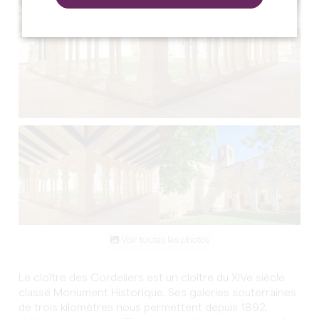
Voir toutes les photos
Le cloître des Cordeliers est un cloître du XIVe siècle
classé Monument Historique. Ses galeries souterraines
de trois kilomètres nous permettent depuis 1892,