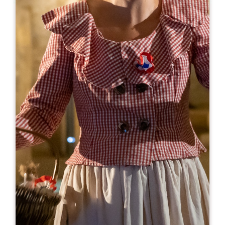
Leaflet
A partir de
16.5€
Cloître des Cordeliers - Visite pédestre
2 bis, rue de la Porte Brunet
33330 SAINT-EMILION
RÉSERVER
05 57 24 42 13
contact@lescordeliers.com
MOIS D'OUVERTURE
J
F
M
A
M
J
J
A
S
O
N
D
JOURS D'OUVERTURE
L
M
M
J
V
S
D