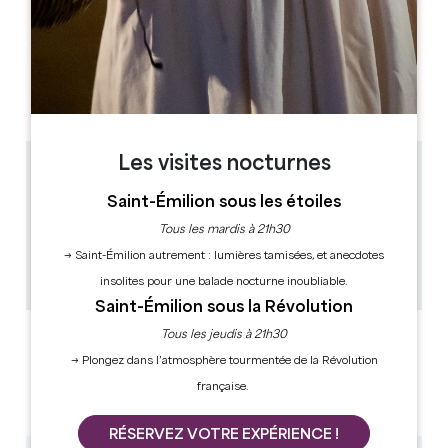
J
F
M
A
M
J
J
A
S
O
N
D
JOURS D'OUVERTURE
L
M
M
J
V
S
D
AM
AM
AM
AM
AM
AM
AM
PM
PM
PM
PM
PM
PM
PM
Les visites nocturnes
0.19 km
10h30 - 19h
Saint-Émilion sous les étoiles
Toutes les heures
Tous les mardis à 21h30
1h15
→ Saint-Émilion autrement : lumières tamisées, et anecdotes
6
Copier code GPS
insolites pour une balade nocturne inoubliable.
Saint-Émilion sous la Révolution
Tous les jeudis à 21h30
LABELS
→ Plongez dans l’atmosphère tourmentée de la Révolution
française.
RÉSERVEZ VOTRE EXPÉRIENCE !