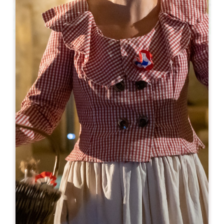
Leaflet
A partir de
30€
Cloitre des Cordeliers - visite en tuktuk
2 bis, rue de la Porte Brunet
33330 SAINT-ÉMILION
RÉSERVER
05 57 24 42 13
contact@lescordeliers.com
MOIS D'OUVERTURE