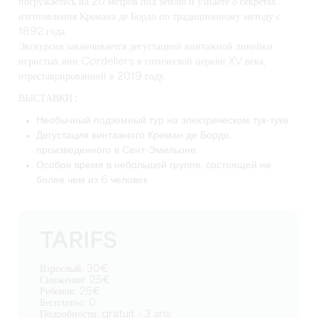
погружаетесь на 20 метров под землю и узнаете о секретах
изготовления Кремана де Бордо по традиционному методу с
1892 года.
Экскурсия заканчивается дегустацией винтажной линейки
игристых вин Cordeliers в готической церкви XV века,
отреставрированной в 2019 году.
ВЫСТАВКИ :
Необычный подземный тур на электрическом тук-туке
Дегустация винтажного Креман де Бордо,
произведенного в Сент-Эмильоне.
Особое время в небольшой группе, состоящей не
более чем из 6 человек
TARIFS
Взрослый: 30€
Снижение: 25€
Ребенок: 25€
Бесплатно: 0
Подробности: gratuit - 3 ans