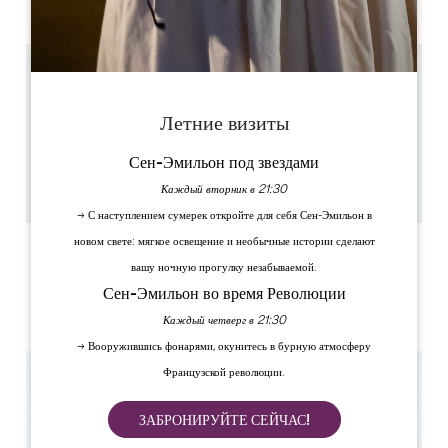
PM
PM
PM
PM
PM
PM
PM
0.19 km
10.30 - 18.00 с ноября по март 10.30 - 19.00 с апреля
по октябрь
Летние визиты
Toutes les heures
1h15
Сен-Эмильон под звездами
6
Каждый вторник в 21:30
Скопируйте GPS-код
→ С наступлением сумерек откройте для себя Сен-Эмильон в
новом свете: мягкое освещение и необычные истории сделают
ЯРЛЫКИ
вашу ночную прогулку незабываемой.
Сен-Эмильон во время Революции
Каждый четверг в 21:30
→ Вооружившись фонарями, окунитесь в бурную атмосферу
Французской революции.
ЗАБРОНИРУЙТЕ СЕЙЧАС!