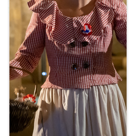
Leaflet
С сайта
30€
Cloitre des Cordeliers - visite en tuktuk
2 bis, rue de la Porte Brunet
33330 SAINT-ÉMILION
05 57 24 42 13
contact@lescordeliers.com
МЕСЯЦ ОТКРЫТИЯ
Я
Ф
М
А
М
И
И
А
С
О
Н
Д
ДНИ ОТКРЫТИЯ
П
В
С
Ч
П
С
В
AM
AM
AM
AM
AM
AM
AM