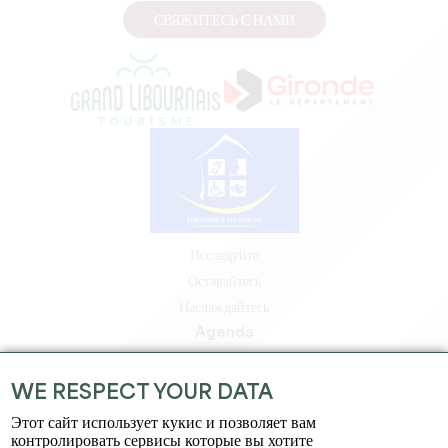
СВЯЖИТЕСЬ С НАМИ
Исследуйте
Оставайтесь
Наслаждайтесь
Agenda
Зона профессионалов
Зона для участников
WE RESPECT YOUR DATA
Зона для прессы
Этот сайт использует кукис и позволяет вам
Вакансии и стажировки
контролировать сервисы которые вы хотите