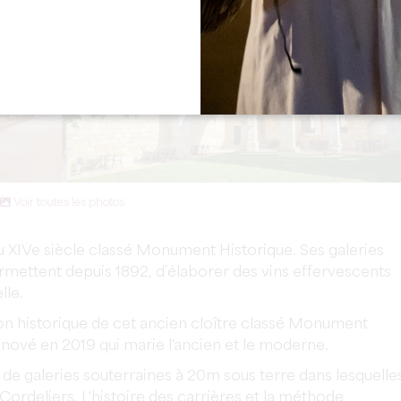
Voir toutes les photos
du XIVe siècle classé Monument Historique. Ses galeries
rmettent depuis 1892, d’élaborer des vins effervescents
lle.
ion historique de cet ancien cloître classé Monument
énové en 2019 qui marie l'ancien et le moderne.
 de galeries souterraines à 20m sous terre dans lesquelle
Cordeliers. L'histoire des carrières et la méthode