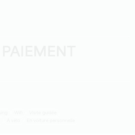
 PAIEMENT
rking
Wifi
visite guidée
d
à vélo
en voiture personnelle