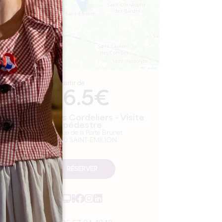
Leaflet
A partir de
16.5€
Cloître des Cordeliers - Visite
pédestre
2 bis, rue de la Porte Brunet
33330 SAINT-EMILION
RÉSERVER