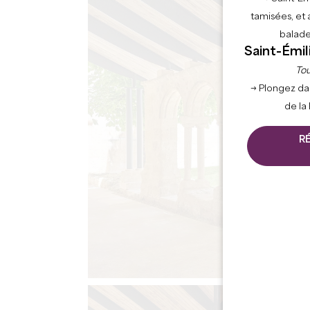
tamisées, et 
balade
Saint-Émil
Tou
→ Plongez da
de la
R