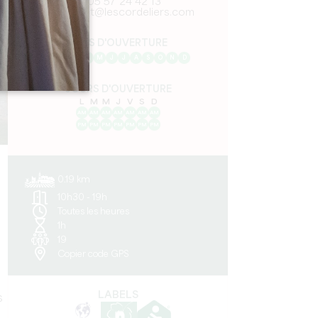
05 57 24 42 13
contact@lescordeliers.com
MOIS D'OUVERTURE
J
F
M
A
M
J
J
A
S
O
N
D
JOURS D'OUVERTURE
L
M
M
J
V
S
D
AM
AM
AM
AM
AM
AM
AM
PM
PM
PM
PM
PM
PM
PM
0.19 km
10h30 - 19h
Toutes les heures
1h
19
Copier code GPS
LABELS
s