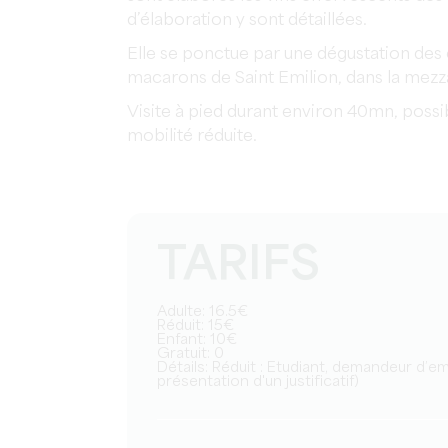
d’élaboration y sont détaillées.
Elle se ponctue par une dégustation de
macarons de Saint Emilion, dans la mezza
Visite à pied durant environ 40mn, possi
mobilité réduite.
TARIFS
Adulte: 16.5€
Réduit: 15€
Enfant: 10€
Gratuit: 0
Détails: Réduit : Etudiant, demandeur d’emploi, religieux, personne en situation de handicap (sur
présentation d'un justificatif)