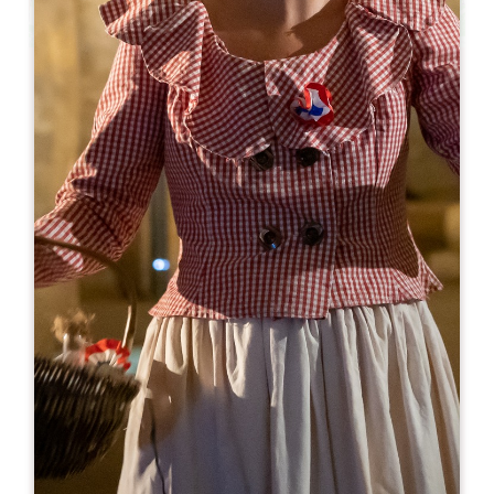
Leaflet
来自
16.5€
Cloître des Cordeliers - Visite pédestre
2 bis, rue de la Porte Brunet
33330 SAINT-EMILION
05 57 24 42 13
contact@lescordeliers.com
开幕月份
一
二
三
四
五
六
七
八
九
十
十
十
开幕日
隆
星
星
星
星
星
星
AM
AM
AM
AM
AM
AM
AM