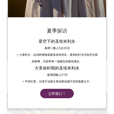
PM
PM
PM
PM
PM
PM
PM
0.19 km
上午 10 时 30 分至下午 6 时 11 月至次年 3 月 上午 10 时
夏季探访
30 分至下午 7 时 4 月至 10 月
Toutes les heures
星空下的圣埃米利永
1h
19
每周二晚上9点30分
复制 GPS 代码
→ 入夜时分，以别样视角探索圣埃米利永：柔和的灯光与别开生面
的轶事，为您带来一场难忘的夜间漫步。
标签
大革命时期的圣埃米利永
每周四晚上9:30
→ 手持灯笼，沉浸于法国大革命那动荡不安的氛围之中。
立即预订！