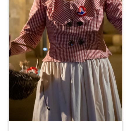
Leaflet
Maison des Vins Castillon Côtes de
Bordeaux
6 allée de la République
33350 CASTILLON LA BATAILLE
RÉSERVER
05 57 40 00 88
06 52 12 94 54
contact@castillon-cotesdebordeaux.com
MOIS D'OUVERTURE
J
F
M
A
M
J
J
A
S
O
N
D