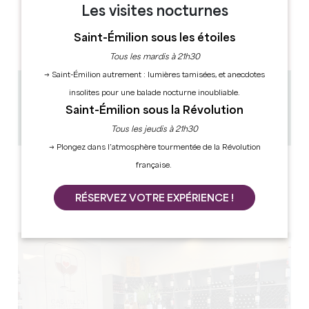
JOURS D'OUVERTURE
Les visites nocturnes
L
M
M
J
V
S
D
AM
AM
AM
AM
AM
AM
AM
Saint-Émilion sous les étoiles
PM
PM
PM
PM
PM
PM
PM
Tous les mardis à 21h30
→ Saint-Émilion autrement : lumières tamisées, et anecdotes
insolites pour une balade nocturne inoubliable.
12.3 km
Saint-Émilion sous la Révolution
9h - 12h30 14h - 17h
Copier code GPS
Tous les jeudis à 21h30
→ Plongez dans l’atmosphère tourmentée de la Révolution
LABELS
française.
RÉSERVEZ VOTRE EXPÉRIENCE !