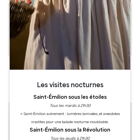
15.6 km
81
10
250 personnes
3
Copier code GPS
LABELS
Les visites nocturnes
Camping Qualité
3 étoile(s)
Saint-Émilion sous les étoiles
Tous les mardis à 21h30
→ Saint-Émilion autrement : lumières tamisées, et anecdotes
insolites pour une balade nocturne inoubliable.
Saint-Émilion sous la Révolution
Tous les jeudis à 21h30