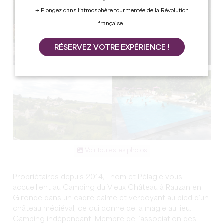
→ Plongez dans l’atmosphère tourmentée de la Révolution
française.
RÉSERVEZ VOTRE EXPÉRIENCE !
Voir toutes les photos
Propriétaires depuis 2014, Thom et Pélagie vous
accueillent au Camping du Vieux Château à Rauzan en
Gironde dans un cadre calme et verdoyant au pied d’un
château médiéval, ce qui donne de la magie au lieu.
Camping indépendant, Membre de l’association des