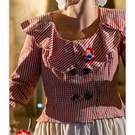
Leaflet
A partir de
16€
/nuit
Camping du Vieux Château ***
579 Route de Luneau
33420 RAUZAN
RÉSERVER
05 57 84 15 38
contact@vieuxchateau.fr
MOIS D'OUVERTURE
J
F
M
A
M
J
J
A
S
O
N
D