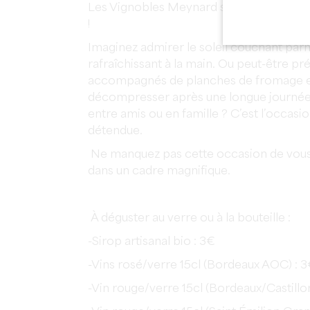
Les Vignobles Meynard sont prets à vous a
!
Imaginez admirer le soleil couchant parm
rafraîchissant à la main. Ou peut-être pr
accompagnés de planches de fromage et
décompresser après une longue journée 
entre amis ou en famille ? C’est l’occas
détendue.
Ne manquez pas cette occasion de vous d
dans un cadre magnifique.
À déguster au verre ou à la bouteille :
-Sirop artisanal bio : 3€
-Vins rosé/verre 15cl (Bordeaux AOC) : 
-Vin rouge/verre 15cl (Bordeaux/Castill