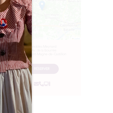
Leaflet
Vignobles Meynard
10 Av. de la Bourrée
33350 Saint-Magne-de-Castillon
RÉSERVER