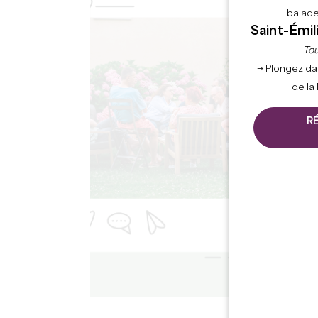
balade
Saint-Émil
Tou
→ Plongez da
de la
R