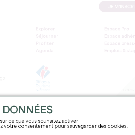
JE M'INSCR
Explorer
Espace Pro
Séjourner
Espace adhér
Profiter
Espace press
Agenda
Emplois & st
COPYRI
S DONNÉES
 sur ce que vous souhaitez activer
nez votre consentement pour sauvegarder des cookies.