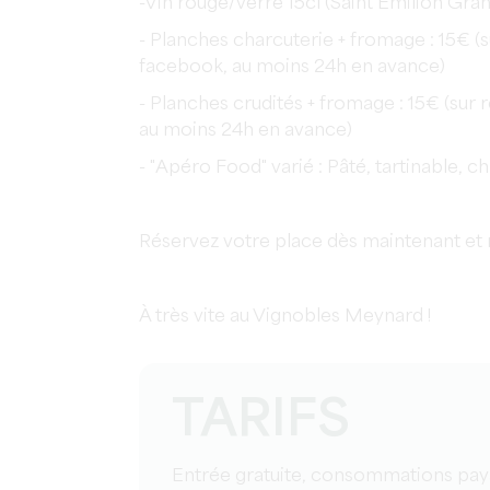
-Vin rouge/verre 15cl (Saint Émilion Gran
- Planches charcuterie + fromage : 15€ 
facebook, au moins 24h en avance)
- Planches crudités + fromage : 15€ (su
au moins 24h en avance)
- "Apéro Food" varié : Pâté, tartinable, chi
Réservez votre place dès maintenant et 
À très vite au Vignobles Meynard !
TARIFS
Entrée gratuite, consommations pa