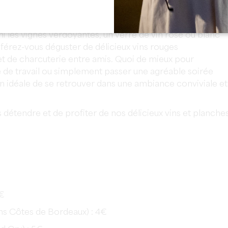
ccueillir pour leurs soirées « After Work » tous les jeud
i les vignes verdoyantes, un verre de vin rosé ou blanc
éférez-vous déguster de délicieux vins rouges
 de charcuterie entre amis. Quoi de mieux pour
de travail ou simplement passer une agréable soirée
ion idéale de se retrouver dans une ambiance conviviale et
étendre et de profiter de nos délicieux vins et planche
3€
ons Côtes de Bordeaux) : 4€