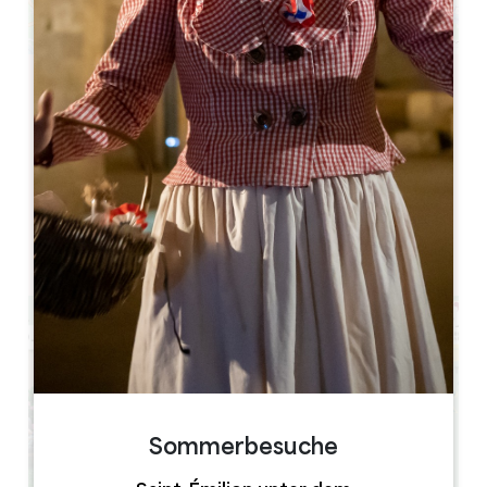
Leaflet
Vignobles Meynard
10 Av. de la Bourrée
33350 Saint-Magne-de-Castillon
BUCHEN
Sommerbesuche