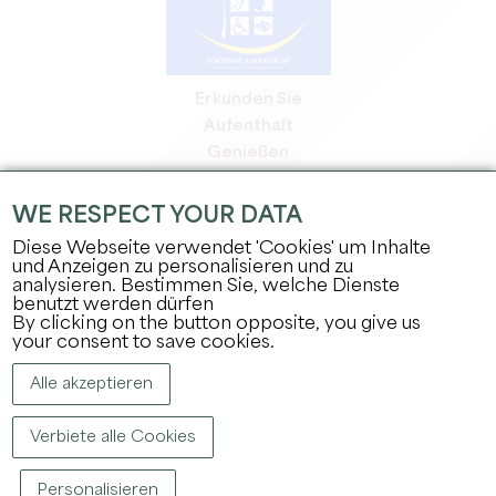
Erkunden Sie
Aufenthalt
Genießen
Tagesordnung
Profi-Bereich
WE RESPECT YOUR DATA
Bereich für Mitglieder
Diese Webseite verwendet 'Cookies' um Inhalte
Presse-Bereich
und Anzeigen zu personalisieren und zu
analysieren. Bestimmen Sie, welche Dienste
Jobs & Praktika
benutzt werden dürfen
Rechtliche Informationen
By clicking on the button opposite, you give us
Datenschutz
your consent to save cookies.
Alle akzeptieren
Verbiete alle Cookies
Personalisieren
COPYRIGHT ©
2026
BÜRO FÜR TOURISMUS DES GROSSEN SAINT-ÉMILIONNAIS