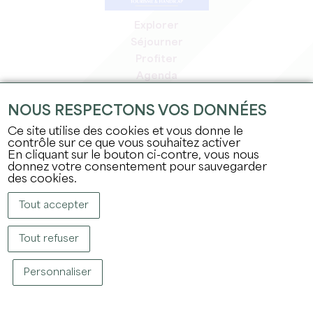
Explorer
Séjourner
Profiter
Agenda
Espace Pro
NOUS RESPECTONS VOS DONNÉES
Espace adhérents
Espace presse
Ce site utilise des cookies et vous donne le
contrôle sur ce que vous souhaitez activer
Emplois & stages
En cliquant sur le bouton ci-contre, vous nous
Mentions légales
donnez votre consentement pour sauvegarder
Politique de confidentialité
des cookies.
Tout accepter
Tout refuser
Personnaliser
COPYRIGHT © 2026 OFFICE DE TOURISME DU GRAND SAINT-ÉMILIONNAIS