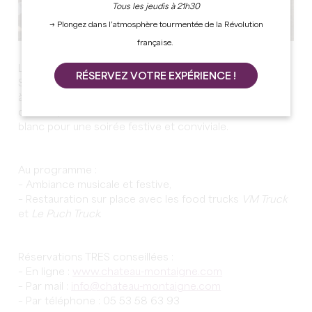
Tous les jeudis à 21h30
→ Plongez dans l’atmosphère tourmentée de la Révolution
française.
Le Château Michel de Montaigne organise deux
RÉSERVEZ VOTRE EXPÉRIENCE !
Soirées Blanches les jeudis 7 et 14 août 2025, de 19h30
à 23h30. Dans le cadre enchanteur de la terrasse du
château, nous invitons les visiteurs à venir habillés de
blanc pour une soirée festive et conviviale.
Au programme :
– Ambiance musicale et festive,
– Restauration sur place avec les food trucks
VM Truck
et
Le Puch Truck
.
Réservations TRES conseillées :
– En ligne :
www.chateau-montaigne.com
– Par mail :
info@chateau-montaigne.com
– Par téléphone : 05 53 58 63 93