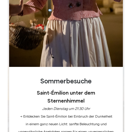
Leaflet
Château Michel de Montaigne
24230 Saint-Michel-de-Montaigne
BUCHEN
Sommerbesuche
Saint-Émilion unter dem
Sternenhimmel
Jeden Dienstag um 21:30 Uhr
→ Entdecken Sie Saint-Émilion bei Einbruch der Dunkelheit
in einem ganz neuen Licht: sanfte Beleuchtung und
ungewöhnliche Anekdoten sorgen für einen unvergesslichen