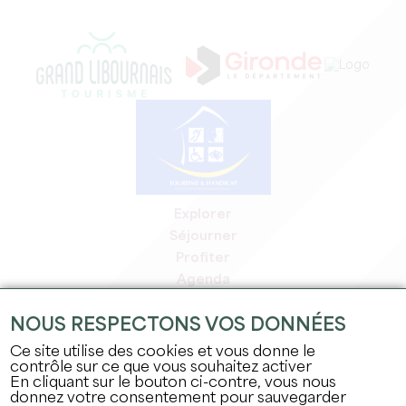
Explorer
Séjourner
Profiter
Agenda
Espace Pro
NOUS RESPECTONS VOS DONNÉES
Espace adhérents
Espace presse
Ce site utilise des cookies et vous donne le
contrôle sur ce que vous souhaitez activer
Emplois & stages
En cliquant sur le bouton ci-contre, vous nous
Mentions légales
donnez votre consentement pour sauvegarder