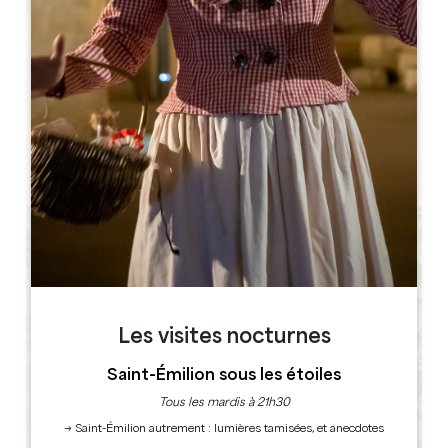
Leaflet
33370 Salleboeuf
RÉSERVER
Les visites nocturnes
Saint-Émilion sous les étoiles
Tous les mardis à 21h30
→ Saint-Émilion autrement : lumières tamisées, et anecdotes