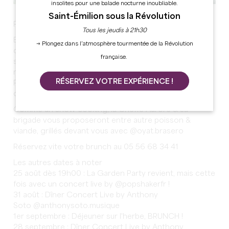
insolites pour une balade nocturne inoubliable.
Saint-Émilion sous la Révolution
Pey La Tour fait son brunch !
Tous les jeudis à 21h30
Enfin un Brunch en pleine nature ! Dans le parc,
→ Plongez dans l’atmosphère tourmentée de la Révolution
ombragé par des cèdres centenaires, votre dimanche
française.
s'écoulera de la plus paisible et gourmande des
manières...
RÉSERVEZ VOTRE EXPÉRIENCE !
Profitez avec vos proches de buffets salés & sucrés de
qualité, dans un nouvel espace extérieur du Château
Comme un show cooking, la Cheffe Aurore & sa
brigade vous proposeront entre autre poisson &
viande, grillés devant vous avec @oyat.brasero
Réservez vite votre brunch au 05 56 68 34 41
Les autres dates à noter
25 août dès 19h00 : La Garden Party revient, mais cette
fois avec un concert live by @popshakerfr !
31 août : Dîner Concert Live by Anthony
Soto @anthonysoto.musique
1er septembre : Déjeuner sur l'herbe, BRUNCH !
28 septembre : Dîner Concert Live by Anthony