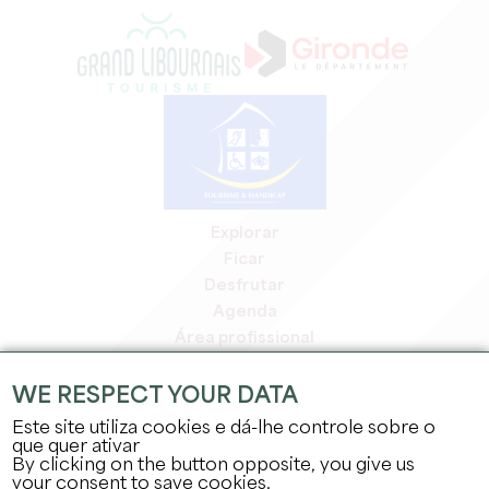
Explorar
Ficar
Desfrutar
Agenda
Área profissional
Área de membros
Área de imprensa
WE RESPECT YOUR DATA
Empregos e estágios
Este site utiliza cookies e dá-lhe controle sobre o
Informação jurídica
que quer ativar
By clicking on the button opposite, you give us
Política de privacidade
your consent to save cookies.