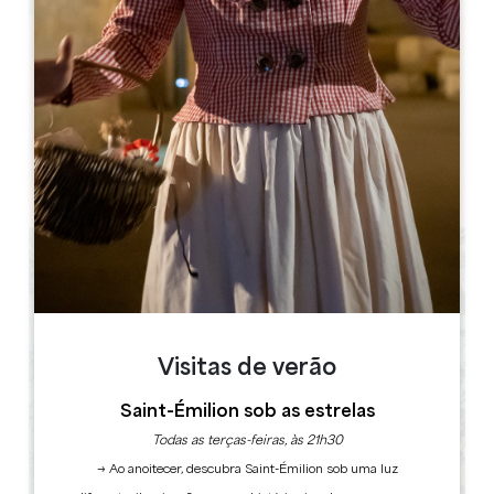
Leaflet
33370 Salleboeuf
LIVRO
Visitas de verão
Saint-Émilion sob as estrelas
Todas as terças-feiras, às 21h30
→ Ao anoitecer, descubra Saint-Émilion sob uma luz