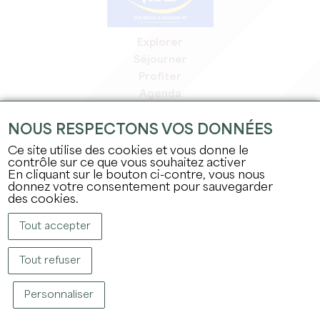
Explorer
Séjourner
Profiter
Agenda
Espace Pro
NOUS RESPECTONS VOS DONNÉES
Espace adhérents
Espace presse
Ce site utilise des cookies et vous donne le
contrôle sur ce que vous souhaitez activer
Emplois & stages
En cliquant sur le bouton ci-contre, vous nous
Mentions légales
donnez votre consentement pour sauvegarder
Politique de confidentialité
des cookies.
Tout accepter
Tout refuser
Personnaliser
COPYRIGHT © 2026 OFFICE DE TOURISME DU GRAND SAINT-ÉMILIONNAIS