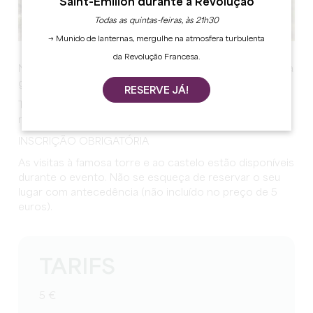
Saint-Émilion durante a Revolução
Todas as quintas-feiras, às 21h30
→ Munido de lanternas, mergulhe na atmosfera turbulenta
da Revolução Francesa.
No fim de semana da Páscoa, venha participar na nossa
grande caça aos ovos e saia com uma surpresa!
RESERVE JÁ!
Também pode desfrutar de tiro com arco e jogos de
madeira nos belos terrenos do Château de Montaigne.
INSCRIÇÃO OBRIGATÓRIA
As visitas à famosa torre e ao castelo estão disponíveis
durante o evento. Não se esqueça de reservar o seu
lugar com antecedência (não incluído no preço de 5
euros).
TARIFS
5 €