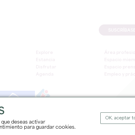
SUSCRÍBAS
Explore
Área profesi
Estancia
Espacio mie
Disfrutar
Espacio pren
Agenda
Empleo y prác
S
COPYR
OK, aceptar 
s que deseas activar
sentimiento para guardar cookies.