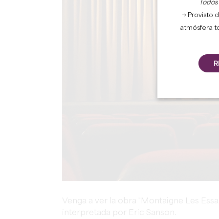
Todos l
→ Provisto d
atmósfera t
R
Venga a ver la obra "Montaigne Les Essai
interpretada por Eric Sanson.