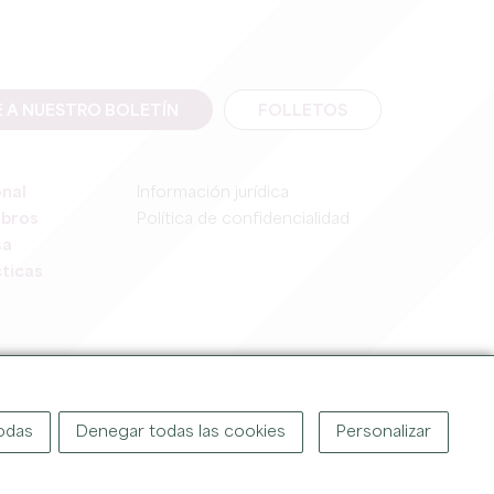
E A NUESTRO BOLETÍN
FOLLETOS
onal
Información jurídica
mbros
Política de confidencialidad
sa
ticas
IGHT ©
2026
OFFICE DE TOURISME DU GRAND SAINT-ÉMILIONNAIS
todas
Denegar todas las cookies
Personalizar