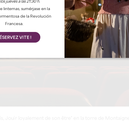
os jueves a las 21:30 h.
e linternas, sumérjase en la
ormentosa de la Revolución
Francesa.
ÉSERVEZ VITE !
s, Jouir loyalement de son être" en la torre de Montaign