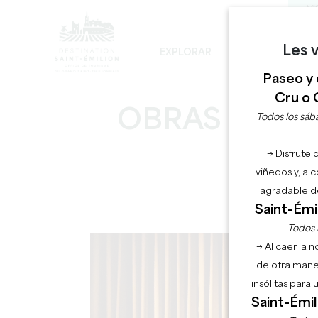
VI
Les v
EXPLORAR
PERMANECER
Paseo y 
LOS INEVITABLES
DESARROLLO SOSTENIBLE
LA VISITA DE LA IGLESIA MONOLÍTICA
Cru o 
OBRAS EN EL
Todos los sába
→ Disfrute 
viñedos y, a 
agradable de
Saint-Émil
Todos l
→ Al caer la 
de otra mane
insólitas para
Saint-Émil