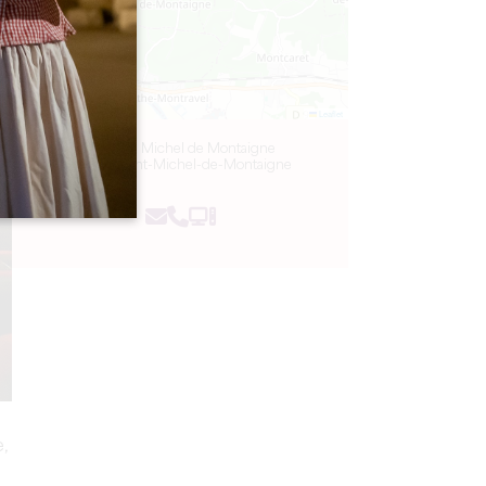
Leaflet
Château Michel de Montaigne
24230 Saint-Michel-de-Montaigne
e,