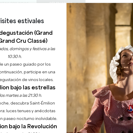
SITAS PRIVADAS
SEMINARIOS
0
isites estivales
Cesta
Météo
Mi sel
IDIOMA
DISFRUTAR
AGENDA
ESTE VERANO
ES
degustación (Grand
BODEGAS A VISITAR
JOYAS LOCALES
22 RAZONES PARA VENIR
¿LLUEVE EN SAINT-ÉMILION?
Grand Cru Classé)
 CASTILLO MICHEL 
dos, domingos y festivos a las
10:30 h.
de un paseo guiado por los
Inicio
Agenda
Obras en el castillo Michel de Montaigne
continuación, participe en una
gustación de vinos locales.
ion bajo las estrellas
os martes a las 21:30 h.
noche, descubra Saint-Émilion
ra: luces tenues y anécdotas
 un paseo nocturno inolvidable.
ion bajo la Revolución