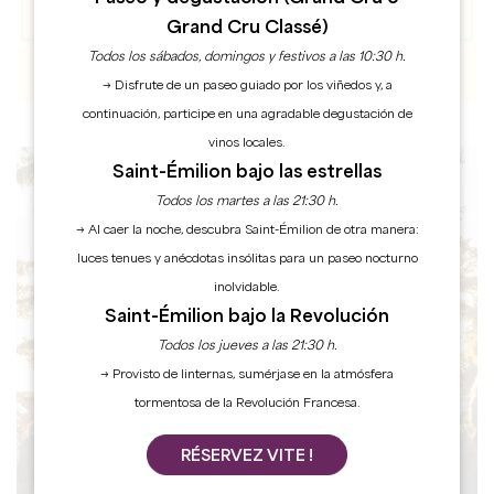
Grand Cru Classé)
Todos los sábados, domingos y festivos a las 10:30 h.
→ Disfrute de un paseo guiado por los viñedos y, a
continuación, participe en una agradable degustación de
vinos locales.
Saint-Émilion bajo las estrellas
Todos los martes a las 21:30 h.
AGENDA
→ Al caer la noche, descubra Saint-Émilion de otra manera:
luces tenues y anécdotas insólitas para un paseo nocturno
inolvidable.
Saint-Émilion bajo la Revolución
Todos los jueves a las 21:30 h.
→ Provisto de linternas, sumérjase en la atmósfera
tormentosa de la Revolución Francesa.
RÉSERVEZ VITE !