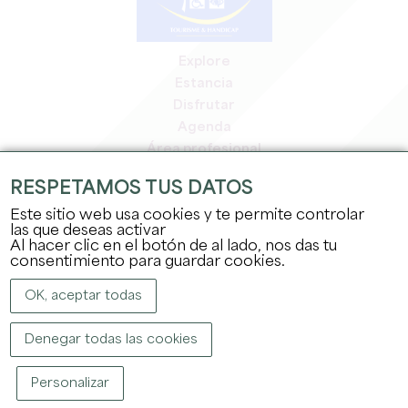
Explore
Estancia
Disfrutar
Agenda
Área profesional
Espacio miembros
RESPETAMOS TUS DATOS
Espacio prensa
Este sitio web usa cookies y te permite controlar
Empleo y prácticas
las que deseas activar
Información jurídica
Al hacer clic en el botón de al lado, nos das tu
Política de confidencialidad
consentimiento para guardar cookies.
OK, aceptar todas
Denegar todas las cookies
Personalizar
COPYRIGHT ©
2026
OFFICE DE TOURISME DU GRAND SAINT-ÉMILIONNAIS