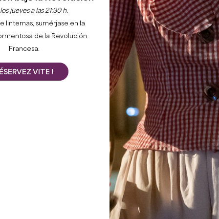
 de los 8 pueblos de etapa, que se recorrerá en el senti
os jueves a las 21:30 h.
en etapa (8 en total).
e linternas, sumérjase en la
ormentosa de la Revolución
nos, meriendas y comidas acompañadas de degustacion
Francesa.
 para descubrir uno de los mejores terruños de Francia
 de agua intermedios en caso de altas temperaturas.
ÉSERVEZ VITE !
ta a su vehículo GRATUITAMENTE el sábado de 14.30 a 17.
iación a la recuperación y los estiramientos tras una jorna
ELLIER, coach deportivo de Form & Châteaux.
, se ofrecerá un aperitivo con aperitivos y una degustaci
-Point, con la participación de representantes elegido
food-truck que servirá especialidades de la región.
a los niños y adolescentes con un Juego de Escape y u
to del castillo de La Roque y la gruta de Dame de Sain