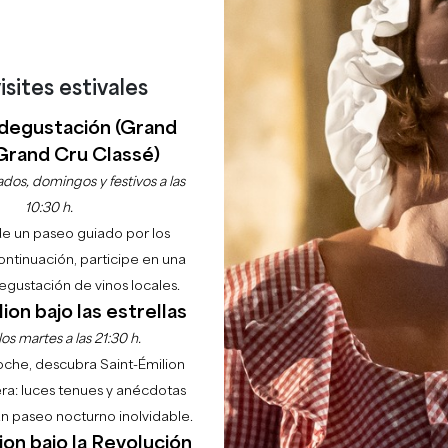
isites estivales
degustación (Grand
Grand Cru Classé)
dos, domingos y festivos a las
10:30 h.
de un paseo guiado por los
continuación, participe en una
gustación de vinos locales.
ion bajo las estrellas
os martes a las 21:30 h.
noche, descubra Saint-Émilion
ra: luces tenues y anécdotas
 14 y 15 de junio de 2025. Salida a las 7.00 horas y últi
 un paseo nocturno inolvidable.
ion bajo la Revolución