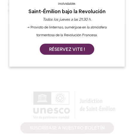
inolvidable.
maravilloso espectáculo de fuegos artificiales sobre el
río.
Saint-Émilion bajo la Revolución
Todos los jueves a las 21:30 h.
→ Provisto de linternas, sumérjase en la atmósfera
FECHAS
tormentosa de la Revolución Francesa.
Domingo 20 de julio de 2025 a partir de las
RÉSERVEZ VITE !
18.00 horas
SUSCRÍBASE A NUESTRO BOLETÍN