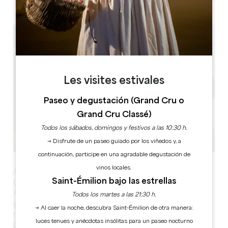
24230 Lamothe-Montravel
Les visites estivales
Paseo y degustación (Grand Cru o
Grand Cru Classé)
Todos los sábados, domingos y festivos a las 10:30 h.
→ Disfrute de un paseo guiado por los viñedos y, a
continuación, participe en una agradable degustación de
vinos locales.
A partir de las 18:00, después de la excursión en canoa
Saint-Émilion bajo las estrellas
(tarifas especiales disponibles en Canoa Kayak Saint
Antoinais), podrá disfrutar de un mercado
Todos los martes a las 21:30 h.
gastronómico en los muelles y sus inmediaciones, con
→ Al caer la noche, descubra Saint-Émilion de otra manera:
música. A continuación, podrá admirar el descenso del
luces tenues y anécdotas insólitas para un paseo nocturno
Dordoña iluminado por antorchas, seguido de un