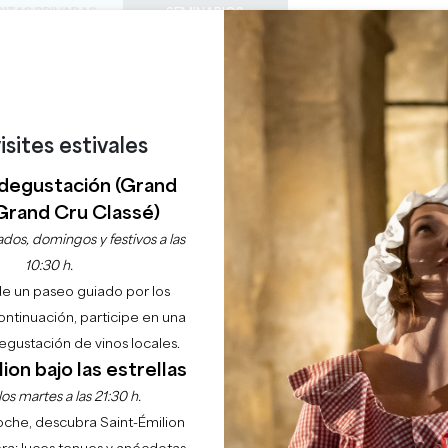
SITAS PRIVADAS
SEMINARIOS
0
Cesta
Météo
Mi sel
IDIOMA
DISFRUTAR
AGENDA
ESTE VERANO
ES
BODEGAS A VISITAR
JOYAS LOCALES
22 RAZONES PARA VENIR
¿LLUEVE EN SAINT-ÉMILION?
isites estivales
LA LUZ DE LAS VELAS 
degustación (Grand
LA DAUPHINE
Grand Cru Classé)
dos, domingos y festivos a las
10:30 h.
Inicio
Agenda
Concierto a la luz de las velas - Castillo de La Dauphine
de un paseo guiado por los
continuación, participe en una
gustación de vinos locales.
ion bajo las estrellas
os martes a las 21:30 h.
noche, descubra Saint-Émilion