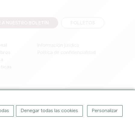
E A NUESTRO BOLETÍN
FOLLETOS
onal
Información jurídica
mbros
Política de confidencialidad
sa
ticas
IGHT ©
2026
OFFICE DE TOURISME DU GRAND SAINT-ÉMILIONNAIS
todas
Denegar todas las cookies
Personalizar