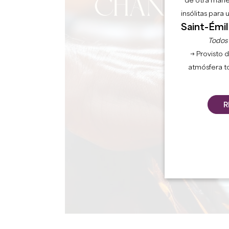
de otra mane
insólitas para
Saint-Émil
Todos l
→ Provisto d
atmósfera t
R