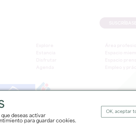
SUSCRÍBAS
Explore
Área profesi
Estancia
Espacio mie
Disfrutar
Espacio pren
Agenda
Empleo y prác
S
COPYR
OK, aceptar 
s que deseas activar
sentimiento para guardar cookies.