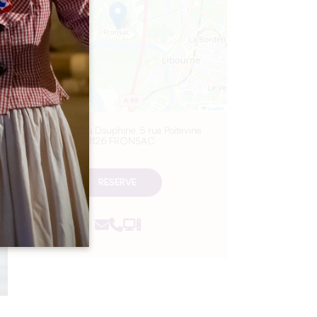
Leaflet
Château de La Dauphine, 5 rue Poitevine
33126 FRONSAC
RESERVE