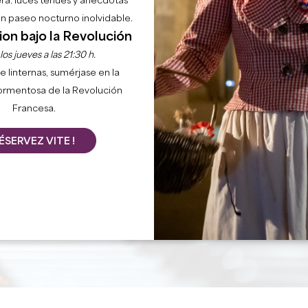
ra: luces tenues y anécdotas
 un paseo nocturno inolvidable.
ion bajo la Revolución
os jueves a las 21:30 h.
e linternas, sumérjase en la
ormentosa de la Revolución
Francesa.
ÉSERVEZ VITE !