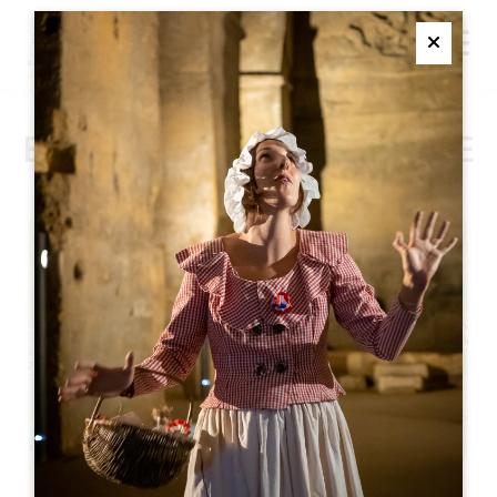
M
Ferme
BAMBOCHE GUINGUETTE
+
−
Leaflet