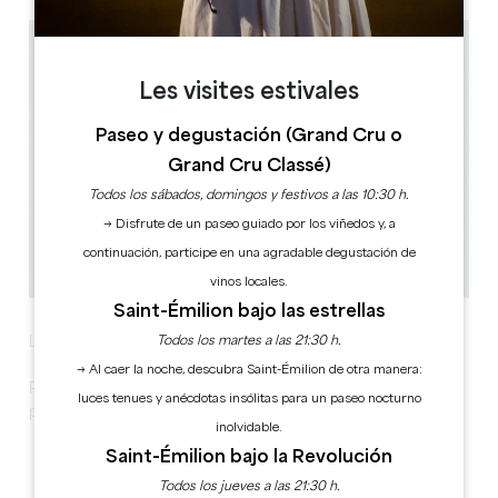
Les visites estivales
Paseo y degustación (Grand Cru o
Grand Cru Classé)
Todos los sábados, domingos y festivos a las 10:30 h.
→ Disfrute de un paseo guiado por los viñedos y, a
continuación, participe en una agradable degustación de
vinos locales.
Saint-Émilion bajo las estrellas
Le Château Lapelletrie ouvre sa Guinguette Festive !
Todos los martes a las 21:30 h.
→ Al caer la noche, descubra Saint-Émilion de otra manera:
Rendez-vous tous les Vendredis et Samedis de l’été à
luces tenues y anécdotas insólitas para un paseo nocturno
partir du 10 juillet pour faire la Bamboche à Lapelletrie !
inolvidable.
Saint-Émilion bajo la Revolución
Todos los jueves a las 21:30 h.