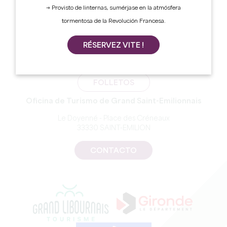
→ Provisto de linternas, sumérjase en la atmósfera
tormentosa de la Revolución Francesa.
RÉSERVEZ VITE !
SUSCRÍBASE A NUESTRO BOLETÍN
FOLLETOS
Oficina de Turismo de Grand Saint-Emilionnais
Le Doyenné - Place des Créneaux
33330 SAINT-EMILION
CONTACTO