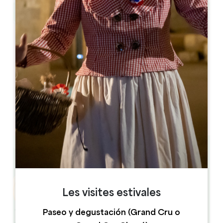
Leaflet
Parvis de la Convivialité
33620 Tizac-de-Lapouyade
France
RESERVE
Les visites estivales
Paseo y degustación (Grand Cru o