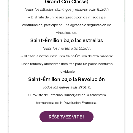
Grand Cru Classé)
Todos los sábados, domingos y festivos a las 10:30 h.
→ Disfrute de un paseo guiado por los viñedos y, a
continuación, participe en una agradable degustación de
vinos locales.
21.ª Ruta de Primavera Tizac de Lapouyade, el 22 de
marzo de 2026 a las 8:00 h. Aparcamiento del Foyer
Saint-Émilion bajo las estrellas
Municipal. Recorridos de 5, 10 o 15 km adaptados a
Todos los martes a las 21:30 h.
deportistas y familias.
→ Al caer la noche, descubra Saint-Émilion de otra manera:
Instrucciones que debe leer antes de unirse a
luces tenues y anécdotas insólitas para un paseo nocturno
nosotros:
inolvidable.
Salida libre entre las 8:30 y las 9:30 h.
Saint-Émilion bajo la Revolución
¡Habrá recorridos para todos los niveles y todos los
Todos los jueves a las 21:30 h.
gustos!
→ Provisto de linternas, sumérjase en la atmósfera
Como cada año:
tormentosa de la Revolución Francesa.
A mitad de recorrido le esperará un avituallamiento
gourmet, salado y dulce, para reponer fuerzas.
RÉSERVEZ VITE !
A la llegada, se ofrecerá un aperitivo para celebrar su
actuación en un ambiente festivo.