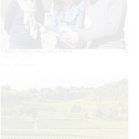
SAINT-ÉMILION CHALLENGE
SAINT-EMILION
Dauer :
1/2 journée