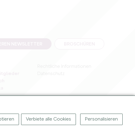
SEREN NEWSLETTER
BROSCHÜREN
Rechtliche Informationen
itglieder
Datenschutz
ch
ka
ptieren
Verbiete alle Cookies
Personalisieren
T ©
2026
BÜRO FÜR TOURISMUS DES GROSSEN SAINT-ÉMILIONNAIS