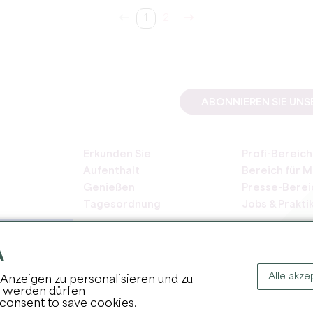
1
2
ABONNIEREN SIE UN
Erkunden Sie
Profi-Bereich
Aufenthalt
Bereich für M
Genießen
Presse-Berei
Tagesordnung
Jobs & Prakti
A
Alle akze
Anzeigen zu personalisieren und zu
t werden dürfen
COPYRIGH
 consent to save cookies.