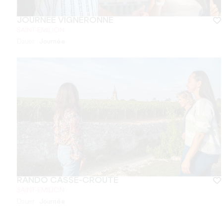
JOURNÉE VIGNERONNE
SAINT-EMILION
Dauer :
Journée
RANDO CASSE-CROÛTE
SAINT-EMILION
Dauer :
Journée