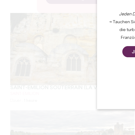
Jeden D
→ Tauchen Sie
die tur
Französ
J
SAINT-EMILION SOUTERRAIN (LA VISITE PRIVÉE)
SAINT-EMILION
Dauer :
1 heure