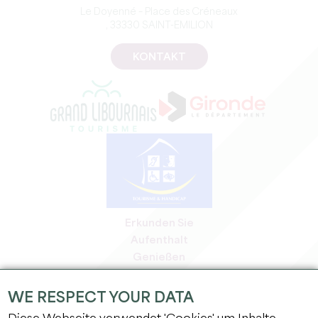
Le Doyenné – Place des Créneaux
, 33330 SAINT-EMILION
KONTAKT
Erkunden Sie
Aufenthalt
Genießen
Tagesordnung
Profi-Bereich
WE RESPECT YOUR DATA
Bereich für Mitglieder