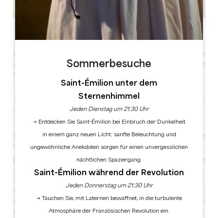
Alle Fotos anzeigen
Ideales Programm für Gruppen, das die Entdeckung der
Sommerbesuche
mittelalterlichen Stadt und des Weinbergs sowie ein
Mittagessen in einem Restaurant beinhaltet.
Saint-Émilion unter dem
Sternenhimmel
Treffen Sie sich bei Ihrer Ankunft am Office de Tourisme,
Jeden Dienstag um 21:30 Uhr
Place des Créneaux in Saint-Émilion.
→ Entdecken Sie Saint-Émilion bei Einbruch der Dunkelheit
in einem ganz neuen Licht: sanfte Beleuchtung und
10H00 - Stadtrundgang: Saint-Émilion und die
unterirdischen Denkmäler.
ungewöhnliche Anekdoten sorgen für einen unvergesslichen
nächtlichen Spaziergang.
Erkunden Sie
in 1,5 Stunden
die Geschichte der Stadt
Saint-Emilion, indem Sie Ihrem Fremdenführer folgen.
Saint-Émilion während der Revolution
Entdecken Sie die wichtigsten Etappen ihrer
Jeden Donnerstag um 21:30 Uhr
Entwicklung von den Anfängen bis heute, vorbei an
→ Tauchen Sie, mit Laternen bewaffnet, in die turbulente
einem Aussichtspunkt und den unterirdischen
Atmosphäre der Französischen Revolution ein.
Monumenten wie der Einsiedelei, der