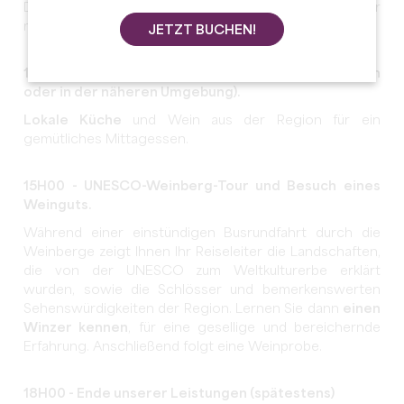
Dreifaltigkeitskapelle, den Katakomben und der
monolithischen Kirche.
JETZT BUCHEN!
12H30 - Mittagessen im Restaurant (in Saint-Émilion
oder in der näheren Umgebung).
Lokale Küche
und Wein aus der Region für ein
gemütliches Mittagessen.
15H00 - UNESCO-Weinberg-Tour und Besuch eines
Weinguts.
Während einer einstündigen Busrundfahrt durch die
Weinberge zeigt Ihnen Ihr Reiseleiter die Landschaften,
die von der UNESCO zum Weltkulturerbe erklärt
wurden, sowie die Schlösser und bemerkenswerten
Sehenswürdigkeiten der Region. Lernen Sie dann
einen
Winzer kennen
, für eine gesellige und bereichernde
Erfahrung. Anschließend folgt eine Weinprobe.
18H00 - Ende unserer Leistungen (spätestens)