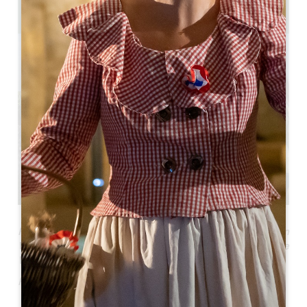
Journée
Für alle Naturliebhaber: Entdecken Sie auf Pfaden und in
Weinbergen den Reichtum der Region auf "andere
Weise"!
Formel für einen ganzen Tag.