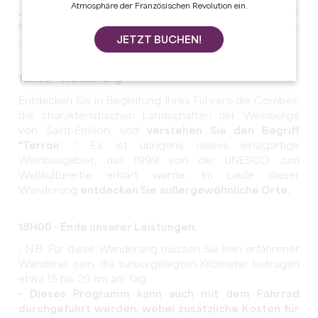
Atmosphäre der Französischen Revolution ein.
Zum Mittagessen bieten wir Ihnen verschiedene
Möglichkeiten an: Picknick, Winzer-Imbiss, Mittagessen
JETZT BUCHEN!
aus der Region oder Entrecôte-Party.
15H00 - Wanderung
Entdecken Sie in Begleitung Ihres Führers die Combes,
die charakteristischen Landschaften der Weinberge
von Saint-Émilion, und
verstehen Sie den Begriff
"Terroir
". Es ist übrigens dieses einzigartige
Weinbaugebiet, das 1999 von der UNESCO zum
Weltkulturerbe erklärt wurde. Im Laufe dieser
Wanderung
entdecken Sie außergewöhnliche Orte.
18H00 - Ende unserer Leistungen.
- N.B. Für diese Wanderung müssen Sie kein erfahrener
Wanderer sein, die zurückgelegten Kilometer betragen
etwa 15 bis 20 km am Tag.
- Dieses Programm kann auch mit dem Fahrrad
durchgeführt werden, wobei zusätzliche Kosten für