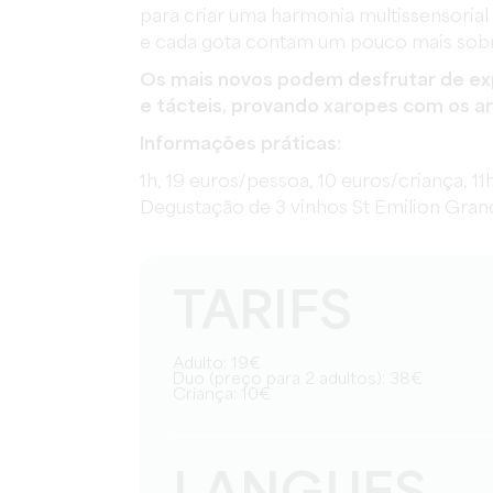
para criar uma harmonia multissensoria
e cada gota contam um pouco mais sobre
Os mais novos podem desfrutar de expe
e tácteis, provando xaropes com os a
Informações práticas:
1h, 19 euros/pessoa, 10 euros/criança, 1
Degustação de 3 vinhos St Emilion Grand C
TARIFS
Adulto: 19€
Duo (preço para 2 adultos): 38€
Criança: 10€