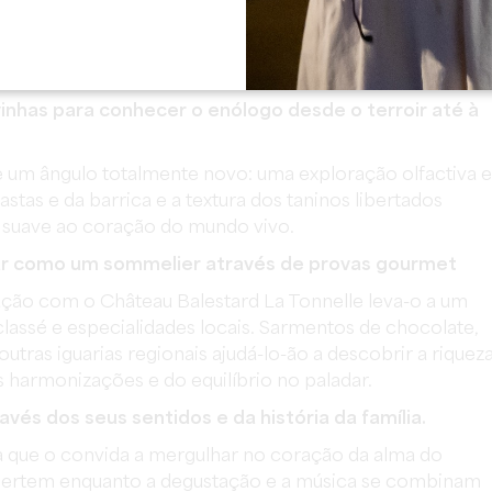
viagem pela história da propriedade, o terroir, o trabal
ização de alimentos e vinhos, através de três degustaçõ
ias.
vinhas para conhecer o enólogo desde o terroir até à
 um ângulo totalmente novo: uma exploração olfactiva e
castas e da barrica e a textura dos taninos libertados
 suave ao coração do mundo vivo.
ar como um sommelier através de provas gourmet
ão com o Château Balestard La Tonnelle leva-o a um
assé e especialidades locais. Sarmentos de chocolate,
tras iguarias regionais ajudá-lo-ão a descobrir a riquez
s harmonizações e do equilíbrio no paladar.
avés dos seus sentidos e da história da família.
a que o convida a mergulhar no coração da alma do
 libertem enquanto a degustação e a música se combinam