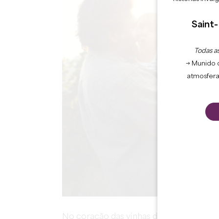
Saint-
Todas as
→ Munido 
atmosfera
No coração das vinhas do Château Balest