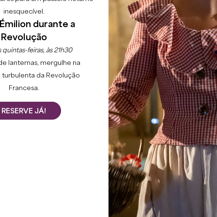
inesquecível.
Émilion durante a
Revolução
 quintas-feiras, às 21h30
de lanternas, mergulhe na
 turbulenta da Revolução
Francesa.
RESERVE JÁ!
ard la Tonnelle, Saint-Emilion Grand Cru Classé, o noss