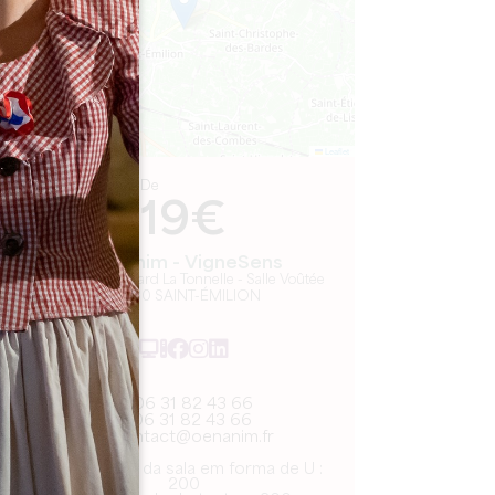
Leaflet
De
19€
Oenanim - VigneSens
Château Balestard La Tonnelle - Salle Voûtée
33330 SAINT-ÉMILION
06 31 82 43 66
06 31 82 43 66
contact@oenanim.fr
Capacidade da sala em forma de U :
200
o