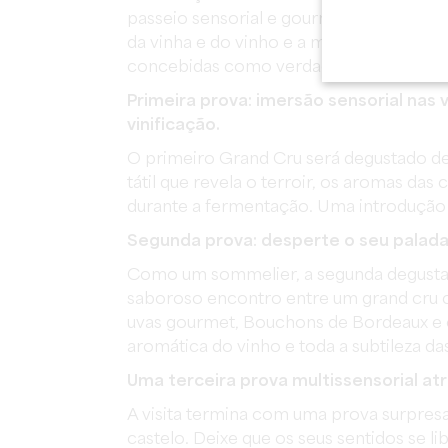
passeio sensorial e gourmet leva-o numa 
da vinha e do vinho e a magia da harmon
concebidas como verdadeiras experiênc
Primeira prova: imersão sensorial nas 
vinificação.
O primeiro Grand Cru será degustado de
tátil que revela o terroir, os aromas das 
durante a fermentação. Uma introdução
Segunda prova: desperte o seu palad
Como um sommelier, a segunda degustaç
saboroso encontro entre um grand cru cl
uvas gourmet, Bouchons de Bordeaux e ou
aromática do vinho e toda a subtileza da
Uma terceira prova multissensorial atr
A visita termina com uma prova surpres
castelo. Deixe que os seus sentidos se