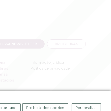
NOSSA NEWSLETTER
BROCHURAS
onal
Informação jurídica
bros
Política de privacidade
ensa
stágios
eitar tudo
Proibe todos cookies
Personalizar