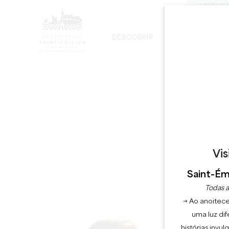
VISITAS 
DESCOBRIR
FICAR
DE
DESENVOLVIMENTO SUSTENTÁVEL
A IGREJA MONOLÍTICA - DIGRESSÃO
Vis
D
Saint-Émi
Todas a
→ Ao anoitece
uma luz dif
histórias invu