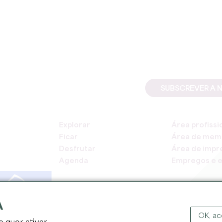
SUBSCREVER A 
Explorar
Área profissi
Ficar
Área de mem
Desfrutar
Área de impr
Agenda
Empregos e e
A
OK, ac