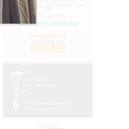
Capacidade do teatro : 200
ho
Capacidade dos quartos residenciais :
200
es
MÊS DE ABERTURA
J
F
M
A
M
J
J
A
S
O
N
D
DIAS DE ABERTURA
S
T
Q
Q
S
S
D
AM
AM
AM
AM
AM
AM
AM
PM
PM
PM
PM
PM
PM
PM
1.4 km
10:00 - 19:00
11h45, 14h30, 16h45
1h
a
20
0 hora(s) antes do espetáculo
Copiar código GPS
ETIQUETAS