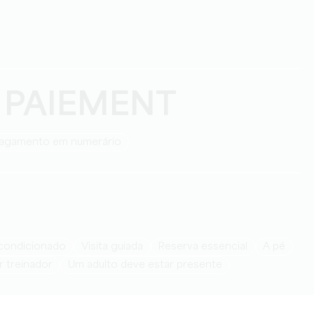
 PAIEMENT
Pagamento em numerário
r condicionado
visita guiada
reserva essencial
a pé
or treinador
um adulto deve estar presente