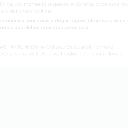
l única. Um momento suspenso e vibrante, onde cada no
 a identidade do lugar.
riências sensoriais e degustações olfactivas, visuai
romas dos vinhos provados pelos pais.
1h45, 14h30, 16h30 no Château Balestard la Tonnelle.
ru, dos quais 2 são classificados, e de iguarias locais.