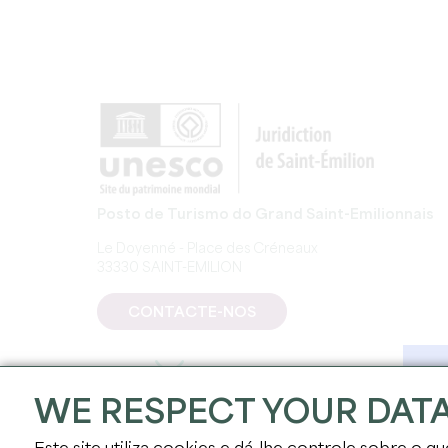
Posto de Turismo do Grand Saint-Emilionnais
Le Doyenné - Place des Créneaux
33330 SAINT-EMILION
CONTACTE-NOS
WE RESPECT YOUR DAT