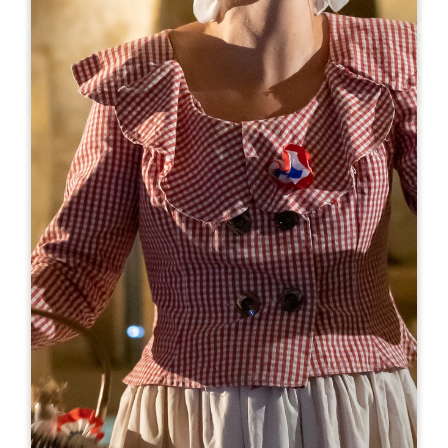
Leaflet
De
25€
Oenanim - La dégustation sensorielle,
tactile et gourmande
Château Balestard La Tonnelle - Salle voutée
33330 SAINT-ÉMILION
06 31 82 43 66
06 31 82 43 66
contact@oenanim.fr
Capacidade da sala em forma de U : 150
Capacidade do teatro : 200
Capacidade dos quartos residenciais : 200