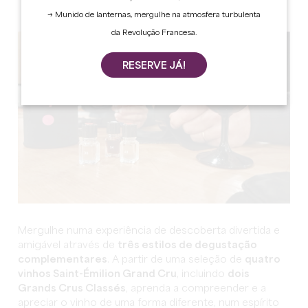
→ Munido de lanternas, mergulhe na atmosfera turbulenta
da Revolução Francesa.
RESERVE JÁ!
Mergulhe numa experiência de descoberta divertida e
amigável através de
três estilos de degustação
complementares
.
A partir de uma seleção de
quatro
vinhos Saint-Émilion Grand Cru
, incluindo
dois
Grands Crus Classés
, aprenda a compreender e a
apreciar o vinho de uma forma diferente, num espírito