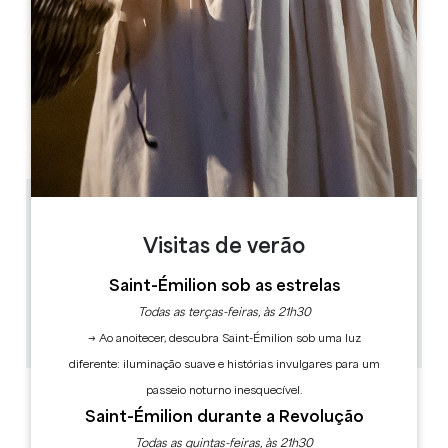
MÊS DE ABERTURA
J
F
M
A
M
J
J
A
S
O
N
D
DIAS DE ABERTURA
S
T
Q
Q
S
S
D
AM
AM
AM
AM
AM
AM
AM
PM
PM
PM
PM
PM
PM
PM
1.4 km
10:00 - 19:00
Visitas de verão
10h, 14h, 16h15
1h30
Saint-Émilion sob as estrelas
30
Todas as terças-feiras, às 21h30
30 hora(s) antes do espetáculo
Copiar código GPS
→ Ao anoitecer, descubra Saint-Émilion sob uma luz
diferente: iluminação suave e histórias invulgares para um
passeio noturno inesquecível.
ETIQUETAS
Saint-Émilion durante a Revolução
Todas as quintas-feiras, às 21h30