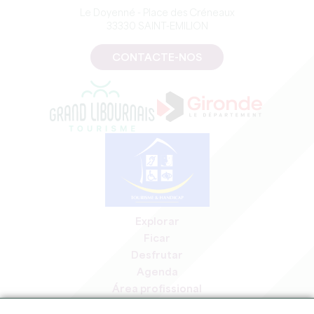
Le Doyenné - Place des Créneaux
33330 SAINT-EMILION
CONTACTE-NOS
Explorar
Ficar
Desfrutar
Agenda
Área profissional
Área de membros