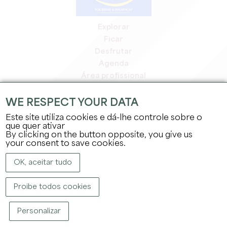
Explorar
Ficar
Desfrutar
Agenda
Área profissional
Área de membros
Área de imprensa
WE RESPECT YOUR DATA
Empregos e estágios
Este site utiliza cookies e dá-lhe controle sobre o
Informação jurídica
que quer ativar
By clicking on the button opposite, you give us
Política de privacidade
your consent to save cookies.
OK, aceitar tudo
Proibe todos cookies
DIREITOS DE AUTOR ©
2026
GABINETE DE TURISMO DO GRANDE SAINT-
Personalizar
ÉMILIONNAIS