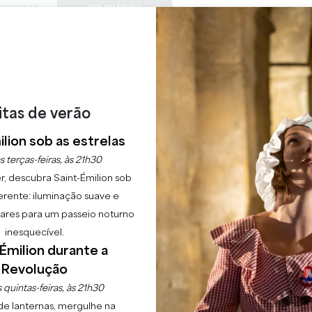
PRIVADAS
SEMINÁRIOS
ACESS
0
Cesto
A minha
LÍNGUA
ESFRUTAR
AGENDA
ESTE VERÃO
PT
CHÂTEAUX A VISITAR
22 RAISONS TO COME
itas de verão
lion sob as estrelas
s terças-feiras, às 21h30
r, descubra Saint-Émilion sob
erente: iluminação suave e
lgares para um passeio noturno
inesquecível.
DESCOBRIR
Émilion durante a
Revolução
 quintas-feiras, às 21h30
de lanternas, mergulhe na