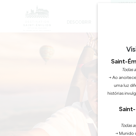
VISITAS 
DESCOBRIR
FICAR
D
DESENVOLVIMENTO SUSTENTÁVEL
A IGREJA MONOLÍTICA - DIGRESSÃO
Vis
Saint-Émi
Todas a
→ Ao anoitece
uma luz dif
histórias invu
Saint-
Todas as
→ Munido 