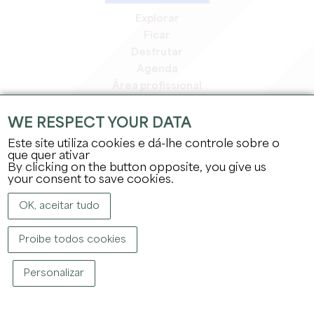
Explorar
Ficar
Desfrutar
Agenda
Área profissional
Área de membros
Área de imprensa
WE RESPECT YOUR DATA
Empregos e estágios
Este site utiliza cookies e dá-lhe controle sobre o
Informação jurídica
que quer ativar
By clicking on the button opposite, you give us
Política de privacidade
your consent to save cookies.
OK, aceitar tudo
Proibe todos cookies
DIREITOS DE AUTOR ©
2026
GABINETE DE TURISMO DO GRANDE SAINT-
Personalizar
ÉMILIONNAIS