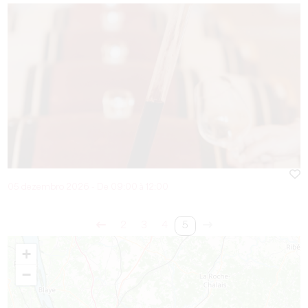
05 dezembro 2026 - De 09:00 à 12:00
2
3
4
5
+
−