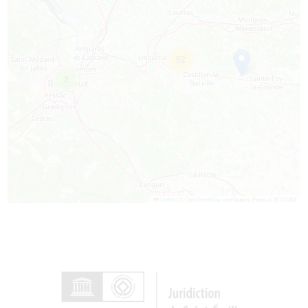
52
2
Leaflet
|
©
OpenStreetMap
contributors, Points © 2012 LINZ