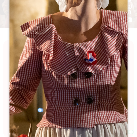
Mergulhe na emoção do Grand Saint-Émilionnais
através dos seus principais eventos. Participe em
festivais cativantes, saboreie delícias
gastronómicas em eventos gourmet e mergulhe
na história graças aos nossos eventos culturais
revigorantes. Sinta a adrenalina das competições
desportivas e partilhe a diversão em família com os
nossos eventos especiais. Explore uma gama de
experiências vibrantes que revelam toda a riqueza
da nossa região.
Filtros 55 Resultado(s)
Afficher la carte