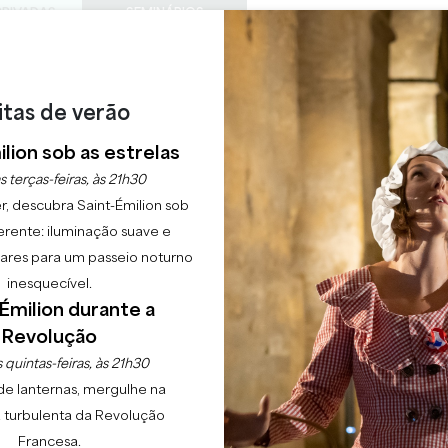
PRIVADAS
SEMINÁRIOS
ACESS
0
Cesto
A minha
LÍNGUA
SFRUTAR
AGENDA
ESTE VERÃO
PT
itas de verão
CHÂTEAUX A VISITAR
22 RAISONS TO COME
lion sob as estrelas
TE DES VENDANGES 2
s terças-feiras, às 21h30
r, descubra Saint-Émilion sob
erente: iluminação suave e
Início
Agenda
Fête des vendanges 2026
lgares para um passeio noturno
inesquecível.
Émilion durante a
Revolução
 quintas-feiras, às 21h30
de lanternas, mergulhe na
 turbulenta da Revolução
Francesa.