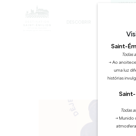
VISITAS 
DESCOBRIR
FICAR
DE
Vis
DESENVOLVIMENTO SUSTENTÁVEL
A IGREJA MONOLÍTICA - DIGRESSÃO
Saint-Émi
FÊ
Todas a
→ Ao anoitece
uma luz dif
histórias invu
Saint-
Todas as
→ Munido 
atmosfera