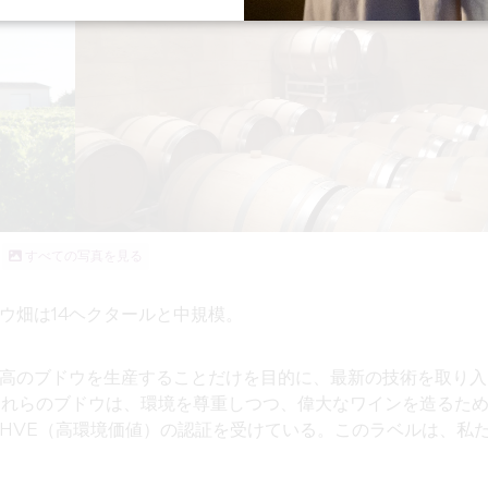
すべての写真を見る
ウ畑は14ヘクタールと中規模。
高のブドウを生産することだけを目的に、最新の技術を取り入
"これらのブドウは、環境を尊重しつつ、偉大なワインを造るた
HVE（高環境価値）の認証を受けている。このラベルは、私