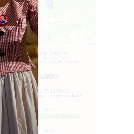
Leaflet
Clos le Brégnet
1944 Route du Port
33330 Saint-Sulpice-de-Faleyrens
05 57 24 76 43
clos-le-bregnet@wanadoo.fr
開幕月
1
2
3
4
5
6
7
8
9
1
1
1
開幕日