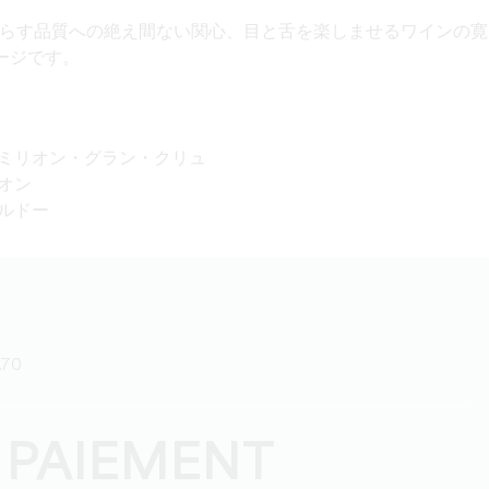
らす品質への絶え間ない関心、目と舌を楽しませるワインの寛
ージです。
テミリオン・グラン・クリュ
リオン
ボルドー
9.70
 PAIEMENT