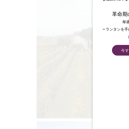
革命期
毎週
→ ランタンを
今す