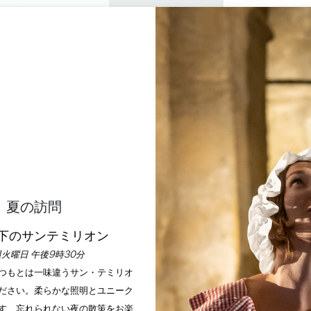
プライベートツアー
セミナー
0
バスケッ
楽しむ
アジェンダ
今年の夏
訪問すべきシャトー
CLOS LE BRÉGNET
INT-EMILION GRAND CRU, SAINT-EMILION, BORDE
ホーム
ワイン
Clos le Brégnet
夏の訪問
下のサンテミリオン
説明
料金
支払い方法
サービス
火曜日 午後9時30分
いつもとは一味違うサン・テミリオ
ださい。柔らかな照明とユニーク
す、忘れられない夜の散策をお楽