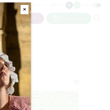
プロのアクセス
会員エリア
エコモード
アクセシビリティ
アクセシビリティ
Fermer
Re
ト
私の選択
チケット
ギフトボックス
JP
言語
AUX
+
−