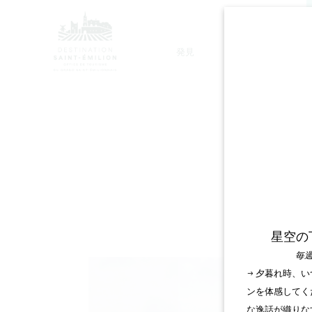
発見
滞在
モノリシック教会ツアー
SA
星空の
毎週
→ 夕暮れ時、
ンを体感してく
な逸話が織りな