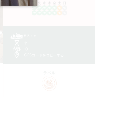
ル
火
水
木
金
土
日
AM
AM
AM
AM
AM
AM
AM
PM
PM
PM
PM
PM
PM
PM
5.5 km
1h
10
GPSコードをコピーする
ラベル
め
た