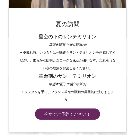
2.7 km
45min
夏の訪問
GPSコードをコピーする
星空の下のサンテミリオン
毎週火曜日 午後9時30分
ラベル
→ 夕暮れ時、いつもとは一味違うサン・テミリオンを体感してく
ださい。柔らかな照明とユニークな逸話が織りなす、忘れられな
い夜の散策をお楽しみください。
革命期のサン・テミリオン
毎週木曜日 午後9時30分
→ ランタンを手に、フランス革命の激動の雰囲気に浸りましょ
う。
今すぐご予約ください！