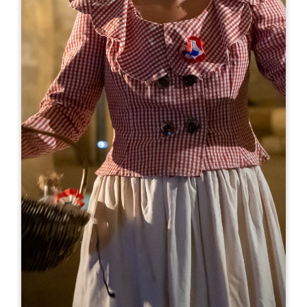
Leaflet
より
10€
Château Pindefleurs
Château Pindefleurs - 1 Pin de Fleur
33330 SAINT-ÉMILION
05 57 24 78 41
chateau@pindefleurs.fr
開幕月
1
2
3
4
5
6
7
8
9
1
1
1
開幕日
ル
火
水
木
金
土
日
AM
AM
AM
AM
AM
AM
AM
PM
PM
PM
PM
PM
PM
PM