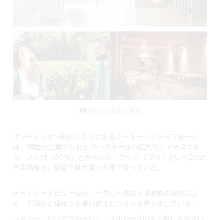
すべての写真を見る
サンテミリオン村のふもとにある
シャトー・ピンデフルール
は
、
18世紀に建てられた
18ヘクタールの
広大なドメーヌで
あ
る。メルロ（90％）とカベルネ・フラン（10％）という2つの
主要品種が、砂質で粘土質の土壌で育っている。
オードリーとピエールは、一貫した農法と卓越性の追求によ
り、
力強さと繊細さを兼ね備えた
ワインを造り出している。
シャトー・ピンデフルールと
、
メルロー100％の親しみやすい