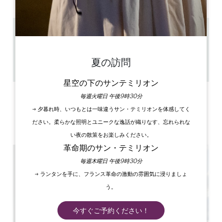
4.3 km
1h30
10
夏の訪問
GPSコードをコピーする
星空の下のサンテミリオン
ラベル
毎週火曜日 午後9時30分
→ 夕暮れ時、いつもとは一味違うサン・テミリオンを体感してく
ださい。柔らかな照明とユニークな逸話が織りなす、忘れられな
い夜の散策をお楽しみください。
革命期のサン・テミリオン
毎週木曜日 午後9時30分
→ ランタンを手に、フランス革命の激動の雰囲気に浸りましょ
う。
今すぐご予約ください！