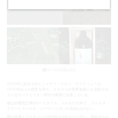
すべての写真を見る
1930年に設立されたシャトー・グラン・デスティューは、
1000年以上の歴史を持ち、ユネスコの世界遺産にも登録され
ているサンテミリオン管区の南部に位置している。
畑は
砂礫質土壌の
5ヘクタール。
メルロが主体で
、
カベルネ・
フランとカベルネ・ソーヴィニヨンの
割合は少ない。
畑の拡張とワイナリーの近代化を5年かけて行い、現在はベル