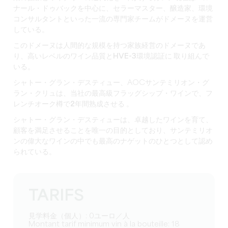
ナール・ドゥバックを中心に、セラーマスター、醸造家、環境
コンサルタントといった一流の専門家チームがドメーヌを運営
している。
このドメーヌは人間的な規模を持つ家族経営のドメーヌで
あ
り、高いレベルのワイン品質と
HVE-3環境認証に
取り組んで
いる。
シャトー・グラン・デスティュー、AOCサンテミリオン・グ
ラン・クリュは、当社の最高級
フラッグシップ・ワインで、フ
レンチオーク樽で2年間熟成させる
。
シャトー・グラン・デスティューは、卓越したワインを育て、
顧客を満足させることを唯一の目的としており、サンテミリオ
ンの偉大なワインの中でも最高のナゲットのひとつとして認め
られている。
TARIFS
見学料金（個人）: 0ユーロ／人
Montant tarif minimum vin à la bouteille: 18