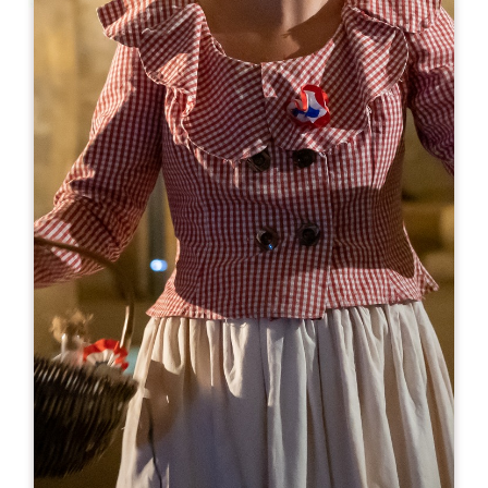
Leaflet
より
0€
Château Grand Destieu
744 Route de Verdot - lieu-dit Mauvinon
33330 SAINT-SULPICE-DE-FALEYRENS
06 35 57 49 74
06 35 57 49 74
chateau.granddestieu@orange.fr
開幕月
1
2
3
4
5
6
7
8
9
1
1
1
開幕日
ル
火
水
木
金
土
日
AM
AM
AM
AM
AM
AM
AM
PM
PM
PM
PM
PM
PM
PM