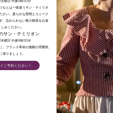
火曜日 午後9時30分
いつもとは一味違うサン・テミリオ
ださい。柔らかな照明とユニーク
す、忘れられない夜の散策をお楽
しみください。
のサン・テミリオン
木曜日 午後9時30分
手に、フランス革命の激動の雰囲気
に浸りましょう。
ぐご予約ください！