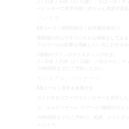
2～10
名｜子供（3～12歳）：10ユーロ｜テ
ベビーカーで見学可能｜赤ちゃん用更衣室あ
パノラマ
65ユーロ｜1時間30分｜
自然愛好家向け
葡萄畑の中心でオリジナルな体験をしてみ
テロワールの影響を理解したい方におすすめ
2種類のワインのテイスティング付き。
2～10名｜子供（3～12歳）：10ユーロ｜テ
24時間前までにご予約ください
。
カジュアル・パッケージ
55ユーロ｜見学＆食事付き
ガイド付きツアーでワインセラーを見学した
ラ・カルディナーレ "ツアーと2種類のワイ
48時間前までのご予約で、前菜、メインデ
メニュー。