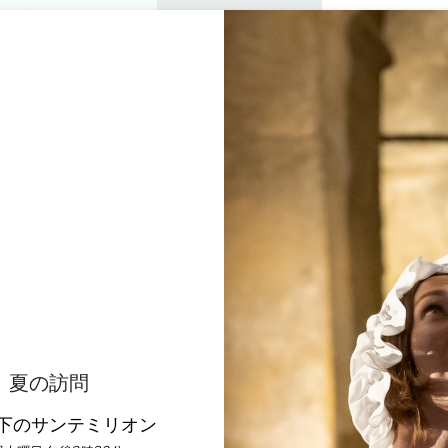
プライベートツアー
セミナー
0
バスケ
楽しむ
アジェンダ
今年の夏
訪問すべきシャトー
LA MAISON CARDINAL
SAINT-EMILION GRAND CRU GRAND CRU CLASSÉ
ホーム
アクセシビリティ
La Maison Cardinale
説明
料金
言語
支払い方法
サービス
夏の訪問
下のサンテミリオン