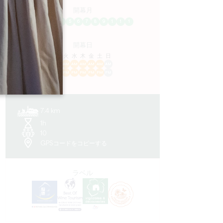
開幕月
1
2
3
4
5
6
7
8
9
1
1
1
プ
開幕日
ル
火
水
木
金
土
日
AM
AM
AM
AM
AM
AM
AM
PM
PM
PM
PM
PM
PM
PM
7.4 km
1h
10
GPSコードをコピーする
ラベル