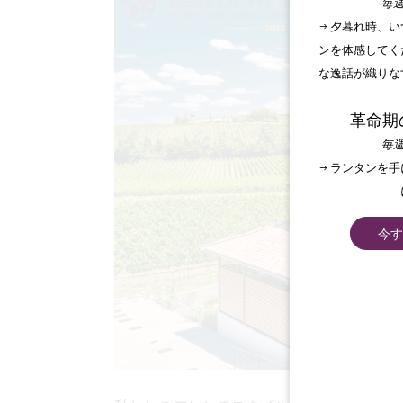
毎週
→ 夕暮れ時、
ンを体感してく
な逸話が織りな
革命期
毎週
→ ランタンを
今す