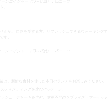
ィーンエイジャー（13～17歳）：15ユーロ
り
。
ませんか。
自然を愛する方、リフレッシュできるウォーキング
です。
ィーンエイジャー（13～17歳）：15ユーロ
後は、新鮮な食材を使った本日のランチをお楽しみください。
ンのテイスティングを含むパッケージ。
ィッシュ、デザートを含む、
変更不可のサプライズ・マーケッ