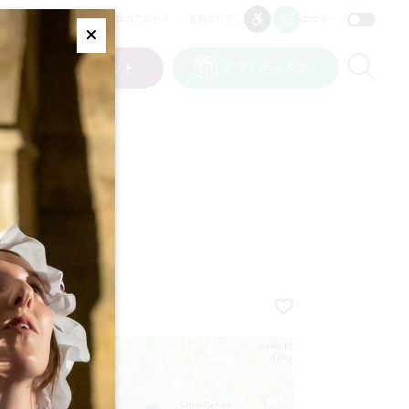
プロのアクセス
会員エリア
エコモード
アクセシビリティ
アクセシビリティ
Fermer
Re
ット
私の選択
チケット
ギフトボックス
JP
言語
E
+
−