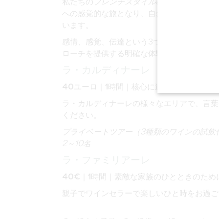
私たちの
フレンチスタイルのワイナリーは
、
への感覚的な旅となり、自然と人間のノウハ
います。
感情、感覚、伝達という3つの基本的な柱に
ローチを提供する明確な体験を通して、セラ
ラ・カルディナーレ
40ユーロ｜1時間｜核心に迫る
ラ・カルディナーレの様々なエリアで、言葉
ください。
プライベートツアー（3種類のワインの試飲
2～10名
ラ・ファミリアーレ
40€｜1時間｜素敵な家族のひとときのため
親子でワインセラーで楽しいひと時をお過ご