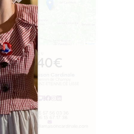
Leaflet
より
40€
La Maison Cardinale
48 Chemin de Champy
33330 SAINT-ETIENNE DE LISSE
05 57 56 03 36
06 15 67 17 38
reservation@lamaisoncardinale.com