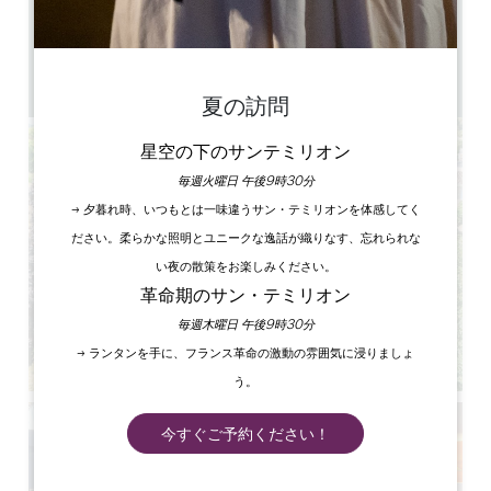
12時間～14時間 / 19時間～21時間30分
45
50
GPSコードをコピーする
夏の訪問
星空の下のサンテミリオン
毎週火曜日 午後9時30分
→ 夕暮れ時、いつもとは一味違うサン・テミリオンを体感してく
ださい。柔らかな照明とユニークな逸話が織りなす、忘れられな
い夜の散策をお楽しみください。
革命期のサン・テミリオン
毎週木曜日 午後9時30分
→ ランタンを手に、フランス革命の激動の雰囲気に浸りましょ
う。
今すぐご予約ください！