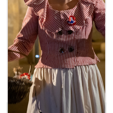
Leaflet
Le Melchior
95, route du Grand Jeannot
33350 SAINTE-TERRE
05 57 40 53 39
06 82 81 29 38
melchior@orange.fr
開幕月
1
2
3
4
5
6
7
8
9
1
1
1
開幕日
ル
火
水
木
金
土
日
AM
AM
AM
AM
AM
AM
AM
PM
PM
PM
PM
PM
PM
PM
9.6 km