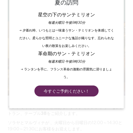
12時～14時30分
夏の訪問
28
GPSコードをコピーする
星空の下のサンテミリオン
毎週火曜日 午後9時30分
→ 夕暮れ時、いつもとは一味違うサン・テミリオンを体感してく
ださい。柔らかな照明とユニークな逸話が織りなす、忘れられな
い夜の散策をお楽しみください。
革命期のサン・テミリオン
毎週木曜日 午後9時30分
→ ランタンを手に、フランス革命の激動の雰囲気に浸りましょ
う。
今すぐご予約ください！
サンテミリオン村の中心に
ある、シックでフレンドリーなレス
トラン、
テーブル38を
ご紹介します。
ソラヤとマルヴィナが
、火曜日から日曜日の12:00～14:30と
19:00～21:30にお客様をお迎えします。