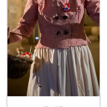
Leaflet
La Table 38
38, rue Guadet
33330 SAINT-ÉMILION
05 57 74 42 72
latable38@gmail.com
開幕月
1
2
3
4
5
6
7
8
9
1
1
1
開幕日
ル
火
水
木
金
土
日
AM
AM
AM
AM
AM
AM
AM
PM
PM
PM
PM
PM
PM
PM
0.16 km