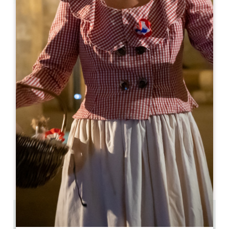
Leaflet
Amelia Canta
2 Place de l'Eglise Monolithe
33330 SAINT-EMILION
05 57 74 48 03
ameliacanta@orange.fr
開幕月
1
2
3
4
5
6
7
8
9
1
1
1
開幕日
ル
火
水
木
金
土
日
AM
AM
AM
AM
AM
AM
AM
PM
PM
PM
PM
PM
PM
PM
0.13 km