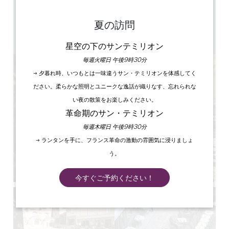
11月～3月 午前10時～午後6時30分 4月～10月 午前9時
30分～午後11時30分
170
夏の訪問
90
GPSコードをコピーする
星空の下のサンテミリオン
毎週火曜日 午後9時30分
→ 夕暮れ時、いつもとは一味違うサン・テミリオンを体感してく
ださい。柔らかな照明とユニークな逸話が織りなす、忘れられな
い夜の散策をお楽しみください。
革命期のサン・テミリオン
毎週木曜日 午後9時30分
→ ランタンを手に、フランス革命の激動の雰囲気に浸りましょ
う。
今すぐご予約ください！