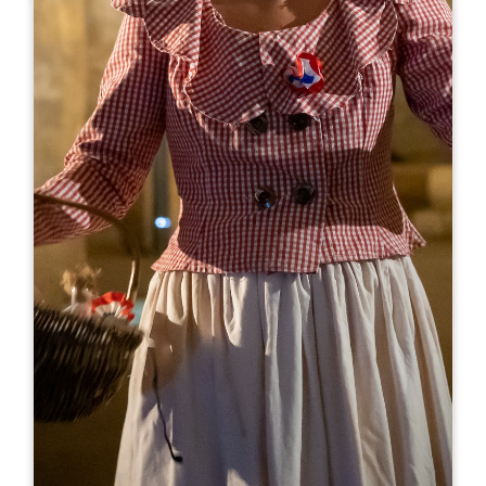
Leaflet
より
18€
Château Larmande
Château Larmande
33330 SAINT-EMILION
05 57 24 20 28
booking@chateau-larmande.fr
開幕月
1
2
3
4
5
6
7
8
9
1
1
1
開幕日
ル
火
水
木
金
土
日
AM
AM
AM
AM
AM
AM
AM
PM
PM
PM
PM
PM
PM
PM