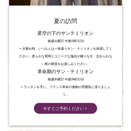
1.6 km
夏の訪問
11h30 en anglais 15h30 en français
1h
星空の下のサンテミリオン
20
1 開演1時間前
毎週火曜日 午後9時30分
GPSコードをコピーする
→ 夕暮れ時、いつもとは一味違うサン・テミリオンを体感してく
ださい。柔らかな照明とユニークな逸話が織りなす、忘れられな
い夜の散策をお楽しみください。
革命期のサン・テミリオン
毎週木曜日 午後9時30分
→ ランタンを手に、フランス革命の激動の雰囲気に浸りましょ
う。
今すぐご予約ください！