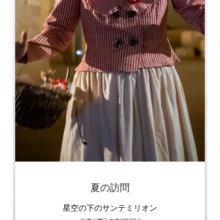
開幕月
1
2
3
4
5
6
7
8
9
1
1
1
開幕日
ル
火
水
木
金
土
日
AM
AM
AM
AM
AM
AM
AM
PM
PM
PM
PM
PM
PM
PM
45 min à 1 heure
夏の訪問
星空の下のサンテミリオン