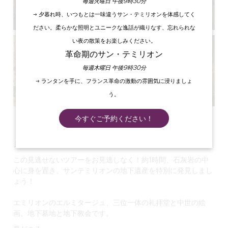
毎週火曜日 午後9時30分
→ 夕暮れ時、いつもとは一味違うサン・テミリオンを体感してく
ださい。柔らかな照明とユニークな逸話が織りなす、忘れられな
い夜の散策をお楽しみください。
革命期のサン・テミリオン
毎週木曜日 午後9時30分
→ ランタンを手に、フランス革命の激動の雰囲気に浸りましょ
う。
すべての写真を見る
今すぐご予約ください！
ヨーロッパ最大の一枚岩の教会
この見逃せないツアーをお見逃しなく！約1時間、石灰岩の中
心に身を置き、サンテミリオンの地下遺産を特別に発見しまし
ょう！
エミリオンのエルミタージュ、三位一体の礼拝堂と中世の絵
画、地下墓地と地下教会です。