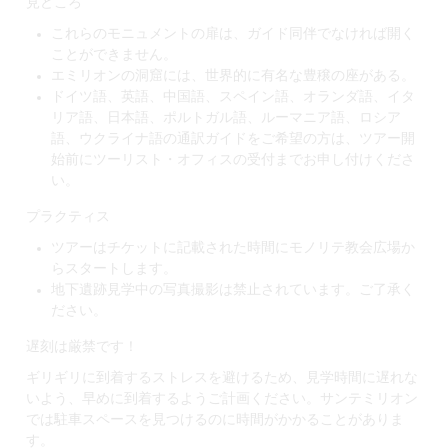
見どころ
これらのモニュメントの扉は、ガイド同伴でなければ開く
ことができません。
エミリオンの洞窟には、世界的に有名な豊穣の座がある。
ドイツ語、英語、中国語、スペイン語、オランダ語、イタ
リア語、日本語、ポルトガル語、ルーマニア語、ロシア
語、ウクライナ語の通訳ガイドをご希望の方は、ツアー開
始前にツーリスト・オフィスの受付までお申し付けくださ
い。
プラクティス
ツアーはチケットに記載された時間にモノリテ教会広場か
らスタートします。
地下遺跡見学中の写真撮影は禁止されています。ご了承く
ださい。
遅刻は厳禁です！
ギリギリに到着するストレスを避けるため、見学時間に遅れな
いよう、早めに到着するようご計画ください。サンテミリオン
では駐車スペースを見つけるのに時間がかかることがありま
す。