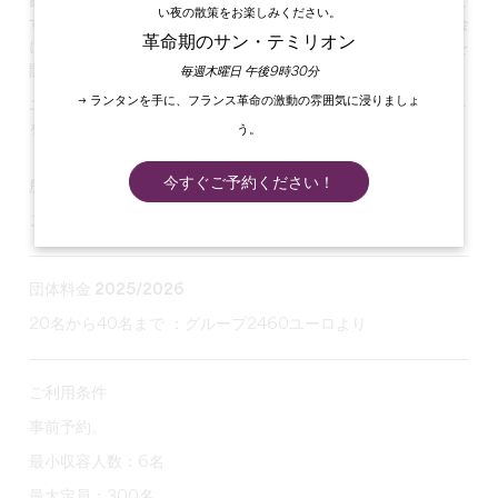
飲し、売買
するのが原則です。つまり、不動産のようなもので
い夜の散策をお楽しみください。
すが、ワイン醸造学のひねりが加えられています。この機会
革命期のサン・テミリオン
に、誰にとっても魅力的なオリジナルのワイン試飲イベントを
開催してみてはいかがだろうか。
毎週木曜日 午後9時30分
→ ランタンを手に、フランス革命の激動の雰囲気に浸りましょ
ユニークなワイン体験をスタッフと共有し、チームスピリット
を高めましょう！
う。
今すぐご予約ください！
所要時間：1時間30分～2時間
ご要望に応じて：着席ランチまたはカクテル
団体料金 2025/2026
20名から40名まで ：グループ2460ユーロより
ご利用条件
事前予約。
最小収容人数：6名
最大定員：300名