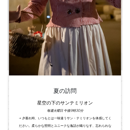
ワイン・テイスティングとコース対抗パズル・ゲームのミック
ス
夏の訪問
ワイン・オポリ®は、チーム対抗のインタラクティブなワイ
星空の下のサンテミリオン
ン・テイスティング・イベントです。この素晴らしいワインボ
ードゲームを、ここでしか体験できません！
毎週火曜日 午後9時30分
このワインテイスティングゲームは、有名なボードゲームのパ
→ 夕暮れ時、いつもとは一味違うサン・テミリオンを体感してく
ロディで、等身大のゲームボードの周りで
有名なブドウ畑を試
ださい。柔らかな照明とユニークな逸話が織りなす、忘れられな