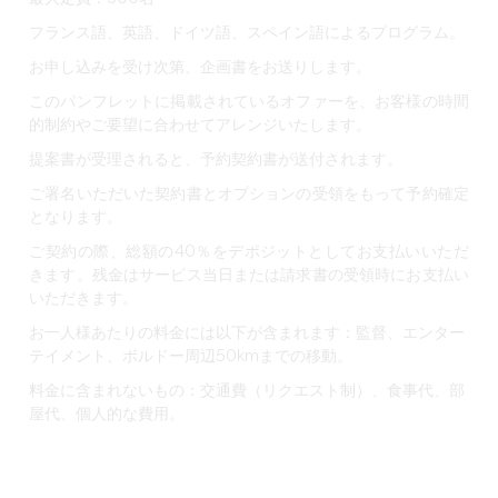
フランス語、英語、ドイツ語、スペイン語によるプログラム。
お申し込みを受け次第、企画書をお送りします。
このパンフレットに掲載されているオファーを、お客様の時間
的制約やご要望に合わせてアレンジいたします。
提案書が受理されると、予約契約書が送付されます。
ご署名いただいた契約書とオプションの受領をもって予約確定
となります。
ご契約の際、総額の40％をデポジットとしてお支払いいただ
きます。残金はサービス当日または請求書の受領時にお支払い
いただきます。
お一人様あたりの料金には以下が含まれます：
監督、エンター
テイメント、ボルドー周辺50kmまでの移動。
料金に含まれないもの：
交通費（リクエスト制）、食事代、部
屋代、個人的な費用。