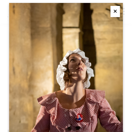
M
Ferme
WINE OPOLY®
SAINT-EMILION
Wine Opoly®
Saint-Emilion
05 57 55 28 20
お問い合わせ