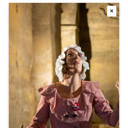
M
Ferme
LA DÉGUSTATION VER &
VINS
SAINT-EMILION
La dégustation Ver & Vins
Saint-Emilion
05 57 55 28 20
お問い合わせ