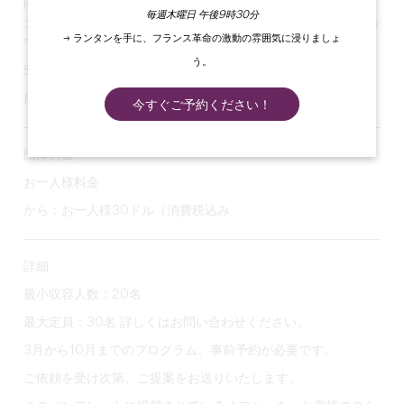
Fourmidablesとの共催で行われるこのワークショップでは、
毎週木曜日 午後9時30分
コオロギ、コオロギ、イナゴをプレーンまたはフレーバー付き
→ ランタンを手に、フランス革命の激動の雰囲気に浸りましょ
で試食することができます。
う。
5～6名1組。
所要時間約1時間30分。
今すぐご予約ください！
団体料金
お一人様料金
から：お一人様30ドル（消費税込み
詳細
最小収容人数：20名
最大定員：30名 詳しくはお問い合わせください。
3月から10月までのプログラム、事前予約が必要です。
ご依頼を受け次第、ご提案をお送りいたします。