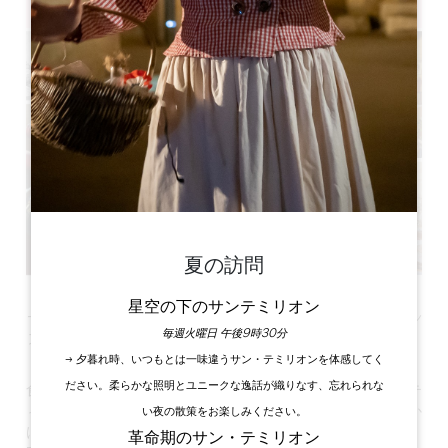
夏の訪問
星空の下のサンテミリオン
一風変わったオリジナルの昆虫テイスティング・ワークショッ
毎週火曜日 午後9時30分
プ！
→ 夕暮れ時、いつもとは一味違うサン・テミリオンを体感してく
ださい。柔らかな照明とユニークな逸話が織りなす、忘れられな
食用昆虫を抜きにして昆虫は語れない！そこで、昆虫テイステ
ィング・ワークショップを体験して、おいしい冒険の旅に出か
い夜の散策をお楽しみください。
けてみませんか？
革命期のサン・テミリオン